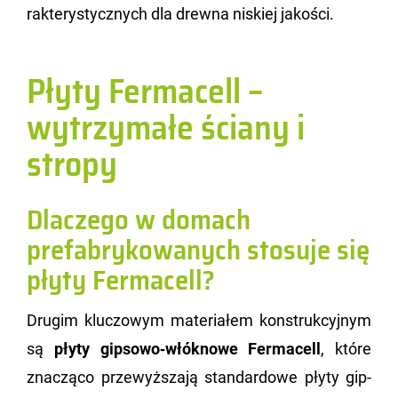
rak­te­ry­stycz­nych dla drew­na ni­skiej ja­ko­ści.
Płyty Fermacell –
wytrzymałe ściany i
stropy
Dlaczego w domach
prefabrykowanych stosuje się
płyty Fermacell?
Dru­gim klu­czo­wym ma­te­ria­łem kon­struk­cyj­nym
są
płyty gip­so­wo‑włók­no­we Fer­ma­cell
, które
zna­czą­co prze­wyż­sza­ją stan­dar­do­we płyty gip­