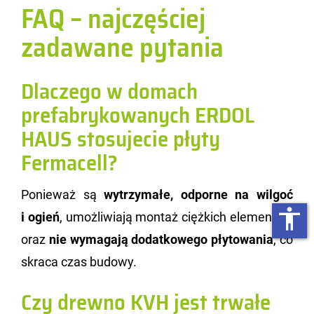
FAQ – najczęściej
zadawane pytania
Dlaczego w domach
prefabrykowanych ERDOL
HAUS stosujecie płyty
Fermacell?
Po­nie­waż są
wy­trzy­ma­łe, od­por­ne na wil­goć
accessibility
i ogień
, umoż­li­wia­ją mon­taż cięż­kich ele­men­tów
oraz
nie wy­ma­ga­ją do­dat­ko­we­go pły­to­wa­nia
, co
skra­ca czas bu­do­wy.
Czy drewno KVH jest trwałe