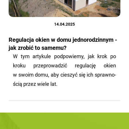
14.04.2025
Regulacja okien w domu jednorodzinnym -
jak zrobić to samemu?
W tym ar­ty­ku­le pod­po­wie­my, jak krok po
kroku prze­pro­wa­dzić re­gu­la­cję okien
w swoim domu, aby cie­szyć się ich spraw­no­
ścią przez wiele lat.