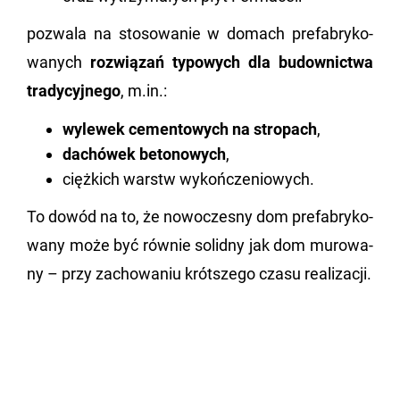
po­zwa­la na sto­so­wa­nie w do­mach pre­fa­bry­ko­
wa­nych
roz­wią­zań ty­po­wych dla bu­dow­nic­twa
tra­dy­cyj­ne­go
, m.​in.:
wylewek cementowych na stropach
,
dachówek betonowych
,
ciężkich warstw wykończeniowych.
To dowód na to, że no­wo­cze­sny dom pre­fa­bry­ko­
wa­ny może być rów­nie so­lid­ny jak dom mu­ro­wa­
ny – przy za­cho­wa­niu krót­sze­go czasu re­ali­za­cji.