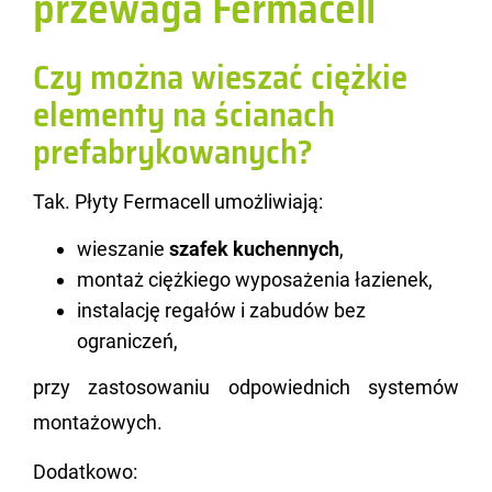
przewaga Fermacell
Czy można wieszać ciężkie
elementy na ścianach
prefabrykowanych?
Tak. Płyty Fer­ma­cell umoż­li­wia­ją:
wieszanie
szafek kuchennych
,
montaż ciężkiego wyposażenia łazienek,
instalację regałów i zabudów bez
ograniczeń,
przy za­sto­so­wa­niu od­po­wied­nich sys­te­mów
mon­ta­żo­wych.
Do­dat­ko­wo: