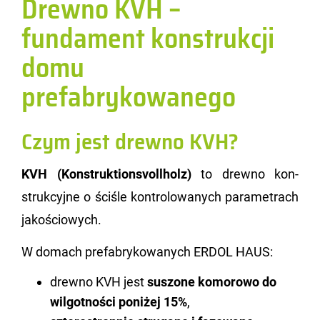
Drewno KVH –
fundament konstrukcji
domu
prefabrykowanego
Czym jest drewno KVH?
KVH (Kon­struk­tion­svol­l­holz)
to drew­no kon­
struk­cyj­ne o ści­śle kon­tro­lo­wa­nych pa­ra­me­trach
ja­ko­ścio­wych.
W do­mach pre­fa­bry­ko­wa­nych ERDOL HAUS:
drewno KVH jest
suszone komorowo do
wilgotności poniżej 15%
,