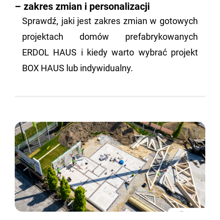
– zakres zmian i personalizacji
Sprawdź, jaki jest za­kres zmian w go­to­wych
pro­jek­tach domów pre­fa­bry­ko­wa­nych
ERDOL HAUS i kiedy warto wy­brać pro­jekt
BOX HAUS lub in­dy­wi­du­al­ny.