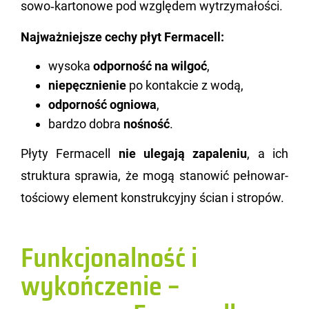
so­wo‑kar­to­no­we pod wzglę­dem wy­trzy­ma­ło­ści.
Naj­waż­niej­sze cechy płyt Fer­ma­cell:
wysoka
odporność na wilgoć
,
niepęcznienie
po kontakcie z wodą,
odporność ogniowa
,
bardzo dobra
nośność
.
Płyty Fer­ma­cell
nie ule­ga­ją za­pa­le­niu
, a ich
struk­tu­ra spra­wia, że mogą sta­no­wić peł­no­war­
to­ścio­wy ele­ment kon­struk­cyj­ny ścian i stro­pów.
Funkcjonalność i
wykończenie –