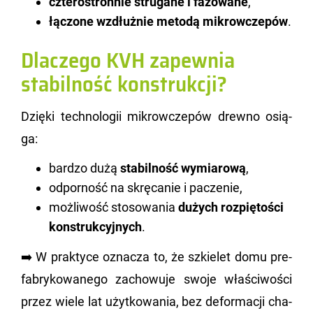
czterostronnie strugane i fazowane
,
łączone wzdłużnie metodą mikrowczepów
.
Dlaczego KVH zapewnia
stabilność konstrukcji?
Dzię­ki tech­no­lo­gii mi­krow­cze­pów drew­no osią­
ga:
bardzo dużą
stabilność wymiarową
,
odporność na skręcanie i paczenie,
możliwość stosowania
dużych rozpiętości
konstrukcyjnych
.
➡️ W prak­ty­ce ozna­cza to, że szkie­let domu pre­
fa­bry­ko­wa­ne­go za­cho­wu­je swoje wła­ści­wo­ści
przez wiele lat użyt­ko­wa­nia, bez de­for­ma­cji cha­