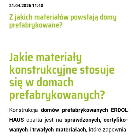
21.04.2026 11:40
Z jakich materiałów powstają domy
prefabrykowane?
Jakie materiały
konstrukcyjne stosuje
się w domach
prefabrykowanych?
Kon­struk­cja
domów pre­fa­bry­ko­wa­nych ERDOL
HAUS
opar­ta jest na
spraw­dzo­nych, cer­ty­fi­ko­
wa­nych i trwa­łych ma­te­ria­łach
, które za­pew­nia­