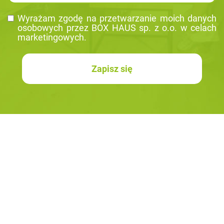
Wy­ra­żam zgodę na prze­twa­rza­nie moich da­nych
oso­bo­wych przez BOX HAUS sp. z o.o. w ce­lach
mar­ke­tin­go­wych.
Zapisz się