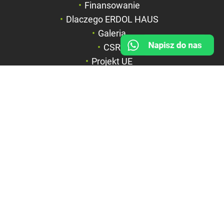
Finansowanie
Duży kursor
Dlaczego ERDOL HAUS
Przewodnik czyta
Galeria
CSR
Podkreślanie link
Projekt UE
FIRMA
BOX HAUS Spółka z o.o.
ul. Wyspiańskiego 6a
42-600 Tarnowskie Góry
NIP: 6351844867
REGON: 369312535
KRS: 0000715071
Sąd Rejonowy w Katowicach,
Wydział VIII Gospodarczy KRS
Kapitał zakładowy: 1.100.000