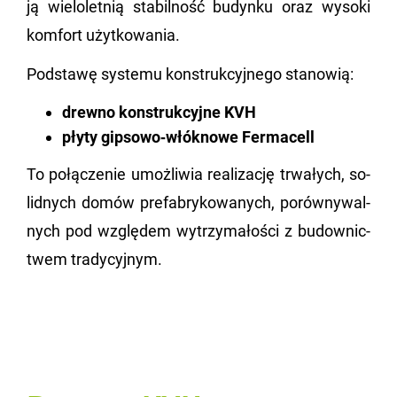
ją wie­lo­let­nią sta­bil­ność bu­dyn­ku oraz wy­so­ki
kom­fort użyt­ko­wa­nia.
Pod­sta­wę sys­te­mu kon­struk­cyj­ne­go sta­no­wią:
drewno konstrukcyjne KVH
płyty gipsowo‑włóknowe Fermacell
To po­łą­cze­nie umoż­li­wia re­ali­za­cję trwa­łych, so­
lid­nych domów pre­fa­bry­ko­wa­nych, po­rów­ny­wal­
nych pod wzglę­dem wy­trzy­ma­ło­ści z bu­dow­nic­
twem tra­dy­cyj­nym.