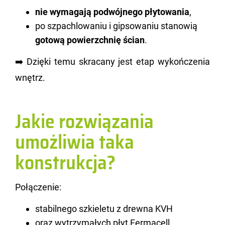
nie wymagają podwójnego płytowania
,
po szpachlowaniu i gipsowaniu stanowią
gotową powierzchnię ścian
.
➡️ Dzię­ki temu skra­ca­ny jest etap wy­koń­cze­nia
wnętrz.
Jakie rozwiązania
umożliwia taka
konstrukcja?
Po­łą­cze­nie:
stabilnego szkieletu z drewna KVH
oraz wytrzymałych płyt Fermacell