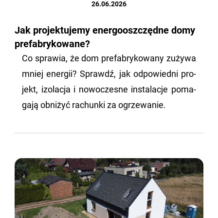
26.06.2026
Jak projektujemy energooszczędne domy
prefabrykowane?
Co spra­wia, że dom pre­fa­bry­ko­wa­ny zu­ży­wa
mniej ener­gii? Sprawdź, jak od­po­wied­ni pro­
jekt, izo­la­cja i no­wo­cze­sne in­sta­la­cje po­ma­
ga­ją ob­ni­żyć ra­chun­ki za ogrze­wa­nie.