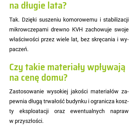
na długie lata?
Tak. Dzię­ki su­sze­niu ko­mo­ro­we­mu i sta­bi­li­za­cji
mi­krow­cze­pa­mi drew­no KVH za­cho­wu­je swoje
wła­ści­wo­ści przez wiele lat, bez skrę­ca­nia i wy­
pa­czeń.
Czy takie materiały wpływają
na cenę domu?
Za­sto­so­wa­nie wy­so­kiej ja­ko­ści ma­te­ria­łów za­
pew­nia długą trwa­łość bu­dyn­ku i ogra­ni­cza kosz­
ty eks­plo­ata­cji oraz ewen­tu­al­nych na­praw
w przy­szło­ści.