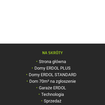
Zwiększ rozmiar c
NA SKRÓTY
Zmniejsz rozmiar 
Strona główna
Zwiększ odstęp m
Domy ERDOL PLUS
literami
Domy ERDOL STANDARD
Zmniejsz odstęp 
Dom 70m² na zgłoszenie
literami
Garaże ERDOL
Negatyw
Technologia
Sprzedaż
Odcienie szarości