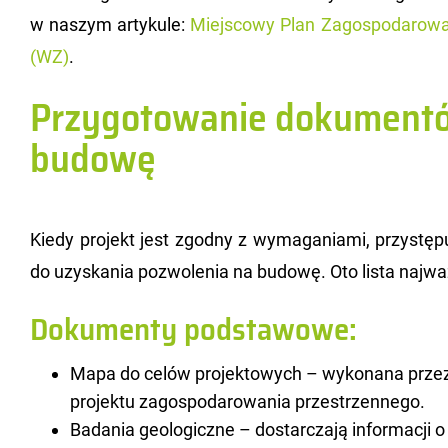
w na­szym ar­ty­ku­le:
Miej­sco­wy Plan Za­go­spo­da­ro­w
(WZ)
.
Przygotowanie dokumentó
budowę
Kiedy pro­jekt jest zgod­ny z wy­ma­ga­nia­mi, przy­stę­
do uzy­ska­nia po­zwo­le­nia na bu­do­wę. Oto lista naj­w
Dokumenty podstawowe:
Mapa do celów projektowych – wykonana przez
projektu zagospodarowania przestrzennego.
Badania geologiczne – dostarczają informacji o