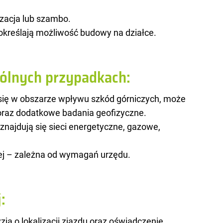
zacja lub szambo.
określają możliwość budowy na działce.
lnych przypadkach:
e się w obszarze wpływu szkód górniczych, może
raz dodatkowe badania geofizyczne.
 znajdują się sieci energetyczne, gazowe,
nej – zależna od wymagań urzędu.
:
yzja o lokalizacji zjazdu oraz oświadczenie