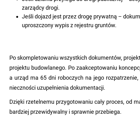
zarządcy drogi.
Jeśli dojazd jest przez drogę prywatną – doku
uproszczony wypis z rejestru gruntów.
Po skom­ple­to­wa­niu wszyst­kich do­ku­men­tów, pro­jek­
pro­jek­tu bu­dow­la­ne­go. Po za­ak­cep­to­wa­niu kon­cep­
a urząd ma 65 dni ro­bo­czych na jego roz­pa­trze­nie
niecz­no­ści uzu­peł­nie­nia do­ku­men­ta­cji.
Dzię­ki rze­tel­ne­mu przy­go­to­wa­niu cały pro­ces, od
bar­dziej prze­wi­dy­wal­ny i spraw­nie prze­bie­ga.