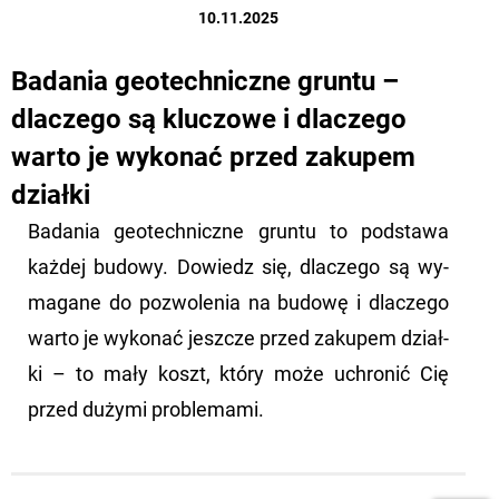
10.11.2025
Badania geotechniczne gruntu –
dlaczego są kluczowe i dlaczego
warto je wykonać przed zakupem
działki
Ba­da­nia geo­tech­nicz­ne grun­tu to pod­sta­wa
każ­dej bu­do­wy. Do­wiedz się, dla­cze­go są wy­
ma­ga­ne do po­zwo­le­nia na bu­do­wę i dla­cze­go
warto je wy­ko­nać jesz­cze przed za­ku­pem dział­
ki – to mały koszt, który może uchro­nić Cię
przed du­ży­mi pro­ble­ma­mi.