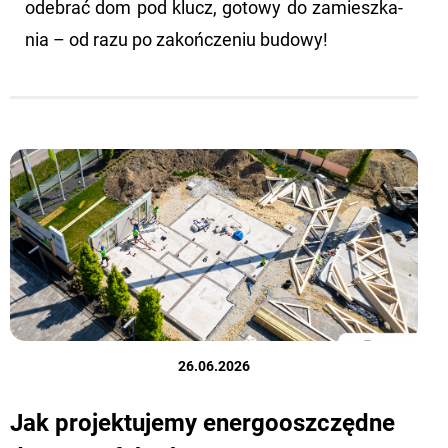
ode­brać dom pod klucz, go­to­wy do za­miesz­ka­
nia – od razu po za­koń­cze­niu bu­do­wy!
26.06.2026
Jak projektujemy energooszczędne