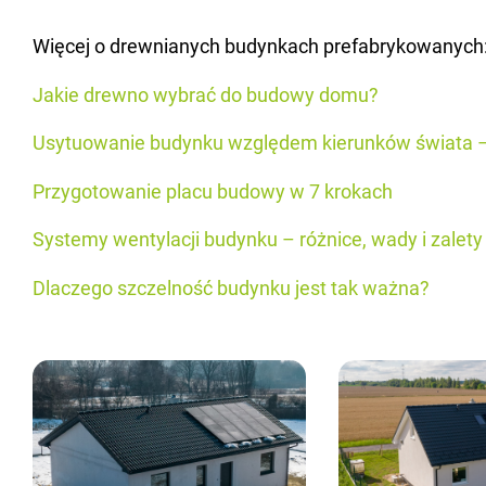
Wię­cej o drew­nia­nych bu­dyn­kach pre­fa­bry­ko­wa­nych
Jakie drew­no wy­brać do bu­do­wy domu?
Usy­tu­owa­nie bu­dyn­ku wzglę­dem kie­run­ków świa­ta – 
Przy­go­to­wa­nie placu bu­do­wy w 7 kro­kach
Sys­te­my wen­ty­la­cji bu­dyn­ku – róż­ni­ce, wady i za­le­ty
Dla­cze­go szczel­ność bu­dyn­ku jest tak ważna?