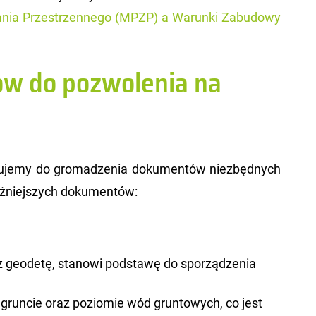
a­nia Prze­strzen­ne­go (MPZP) a Wa­run­ki Za­bu­do­wy
w do pozwolenia na
pu­je­my do gro­ma­dze­nia do­ku­men­tów nie­zbęd­nych
aż­niej­szych do­ku­men­tów:
 geodetę, stanowi podstawę do sporządzenia
 gruncie oraz poziomie wód gruntowych, co jest