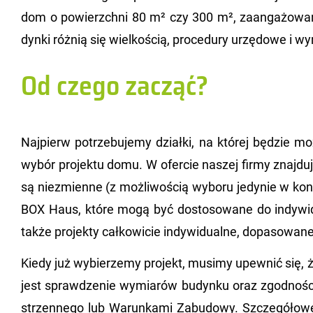
dom o po­wierzch­ni 80 m² czy 300 m², za­an­ga­żo­wa­n
dyn­ki róż­nią się wiel­ko­ścią, pro­ce­du­ry urzę­do­we i wy
Od czego zacząć?
Naj­pierw po­trze­bu­je­my dział­ki, na któ­rej bę­dzie m
wybór pro­jek­tu domu. W ofer­cie na­szej firmy znaj­d
są nie­zmien­ne (z moż­li­wo­ścią wy­bo­ru je­dy­nie w kon­fi
BOX Haus, które mogą być do­sto­so­wa­ne do in­dy­wi­du­
także pro­jek­ty cał­ko­wi­cie in­dy­wi­du­al­ne, do­pa­so­wa­
Kiedy już wy­bie­rze­my pro­jekt, mu­si­my upew­nić się,
jest spraw­dze­nie wy­mia­rów bu­dyn­ku oraz zgod­no­śc
strzen­ne­go lub Wa­run­ka­mi Za­bu­do­wy. Szcze­gó­ło­