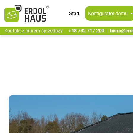
Start
Konfigurator
domu
Kontakt z biurem sprzedaży
+48 732 717 200
biuro@erd