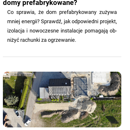
domy prefabrykowane?
Co spra­wia, że dom pre­fa­bry­ko­wa­ny zu­ży­wa
mniej ener­gii? Sprawdź, jak od­po­wied­ni pro­jekt,
izo­la­cja i no­wo­cze­sne in­sta­la­cje po­ma­ga­ją ob­
ni­żyć ra­chun­ki za ogrze­wa­nie.