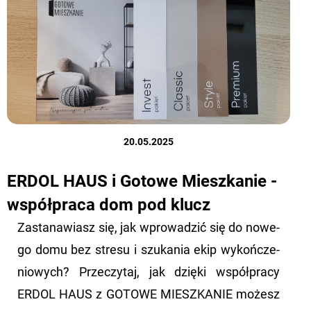
20.05.2025
ERDOL HAUS i Gotowe Mieszkanie -
współpraca dom pod klucz
Za­sta­na­wiasz się, jak wpro­wa­dzić się do no­we­
go domu bez stre­su i szu­ka­nia ekip wy­koń­cze­
nio­wych? Prze­czy­taj, jak dzię­ki współ­pra­cy
ERDOL HAUS z GO­TO­WE MIESZ­KA­NIE mo­żesz