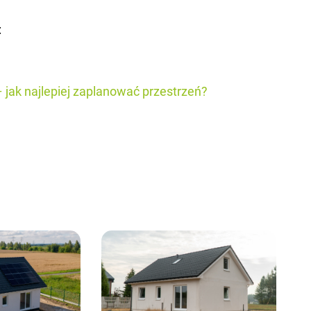
:
jak naj­le­piej za­pla­no­wać prze­strzeń?