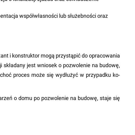
mentacja współwłasności lub służebności oraz
tant i kon­struk­tor mogą przy­stą­pić do opra­co­wa­nia
cji skła­da­ny jest wnio­sek o po­zwo­le­nie na bu­do­wę,
, choć pro­ces może się wy­dłu­żyć w przy­pad­ku ko­
 ma­rzeń o domu po po­zwo­le­nie na bu­do­wę, staje się