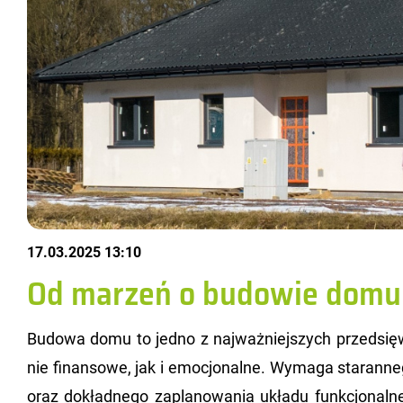
17.03.2025 13:10
Od marzeń o budowie domu
Bu­do­wa domu to jedno z naj­waż­niej­szych przed­się­w
nie fi­nan­so­we, jak i emo­cjo­nal­ne. Wy­ma­ga sta­ran­ne
oraz do­kład­ne­go za­pla­no­wa­nia ukła­du funk­cjo­nal­n