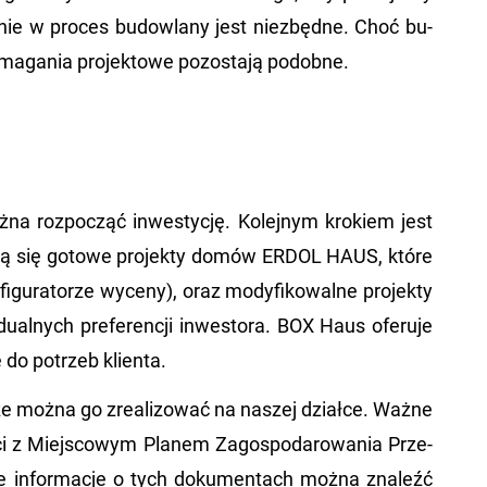
ie w pro­ces bu­dow­la­ny jest nie­zbęd­ne. Choć bu­
­ma­ga­nia pro­jek­to­we po­zo­sta­ją po­dob­ne.
ożna roz­po­cząć in­we­sty­cję. Ko­lej­nym kro­kiem jest
u­ją się go­to­we pro­jek­ty domów ERDOL HAUS, które
­gu­ra­to­rze wy­ce­ny), oraz mo­dy­fi­ko­wal­ne pro­jek­ty
al­nych pre­fe­ren­cji in­we­sto­ra. BOX Haus ofe­ru­je
ne do po­trzeb klien­ta.
 że można go zre­ali­zo­wać na na­szej dział­ce. Ważne
i z Miej­sco­wym Pla­nem Za­go­spo­da­ro­wa­nia Prze­
we in­for­ma­cje o tych do­ku­men­tach można zna­leźć