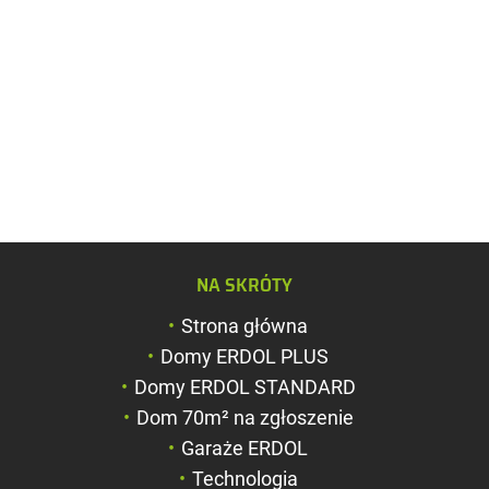
Zwiększ rozmiar c
NA SKRÓTY
Zmniejsz rozmiar 
Strona główna
Zwiększ odstęp m
Domy ERDOL PLUS
literami
Domy ERDOL STANDARD
Zmniejsz odstęp 
Dom 70m² na zgłoszenie
literami
Garaże ERDOL
Negatyw
Technologia