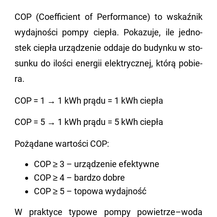
COP (Co­ef­fi­cient of Per­for­man­ce) to wskaź­nik
wy­daj­no­ści pompy cie­pła. Po­ka­zu­je, ile jed­no­
stek cie­pła urzą­dze­nie od­da­je do bu­dyn­ku w sto­
sun­ku do ilo­ści ener­gii elek­trycz­nej, którą po­bie­
ra.
COP = 1 → 1 kWh prądu = 1 kWh cie­pła
COP = 5 → 1 kWh prądu = 5 kWh cie­pła
Po­żą­da­ne war­to­ści COP:
COP ≥ 3 – urządzenie efektywne
COP ≥ 4 – bardzo dobre
COP ≥ 5 – topowa wydajność
W prak­ty­ce ty­po­we pompy po­wie­trze–woda