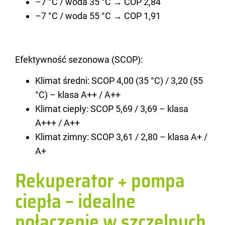
–7 °C / woda 35 °C → COP 2,84
–7 °C / woda 55 °C → COP 1,91
Efek­tyw­ność se­zo­no­wa (SCOP):
Klimat średni: SCOP 4,00 (35 °C) / 3,20 (55
°C) – klasa A++ / A++
Klimat ciepły: SCOP 5,69 / 3,69 – klasa
A+++ / A++
Klimat zimny: SCOP 3,61 / 2,80 – klasa A+ /
A+
Rekuperator + pompa
ciepła – idealne
połączenie w szczelnych