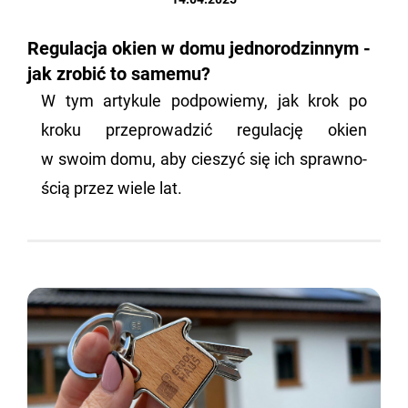
Regulacja okien w domu jednorodzinnym -
jak zrobić to samemu?
W tym ar­ty­ku­le pod­po­wie­my, jak krok po
kroku prze­pro­wa­dzić re­gu­la­cję okien
w swoim domu, aby cie­szyć się ich spraw­no­
ścią przez wiele lat.