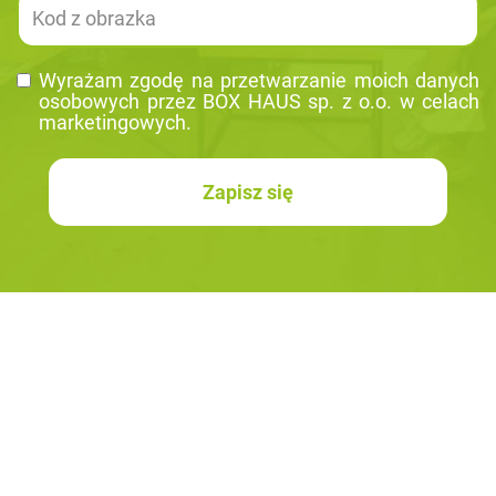
Wy­ra­żam zgodę na prze­twa­rza­nie moich da­nych
oso­bo­wych przez BOX HAUS sp. z o.o. w ce­lach
mar­ke­tin­go­wych.
Zapisz się