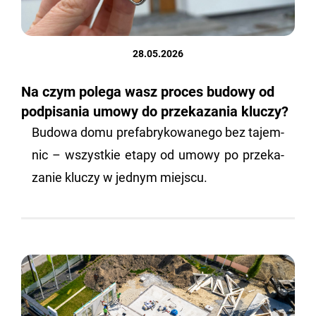
28.05.2026
Na czym polega wasz proces budowy od
podpisania umowy do przekazania kluczy?
Bu­do­wa domu pre­fa­bry­ko­wa­ne­go bez ta­jem­
nic – wszyst­kie etapy od umowy po prze­ka­
za­nie klu­czy w jed­nym miej­scu.