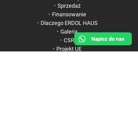
Sprzedaż
Odcienie szarości
Finansowanie
Duży kursor
Dlaczego ERDOL HAUS
Przewodnik czyta
Galeria
CSR
Podkreślanie link
Projekt UE
FIRMA
BOX HAUS Spółka z o.o.
ul. Wyspiańskiego 6a
42-600 Tarnowskie Góry
NIP: 6351844867
REGON: 369312535
KRS: 0000715071
Sąd Rejonowy w Katowicach,
Wydział VIII Gospodarczy KRS