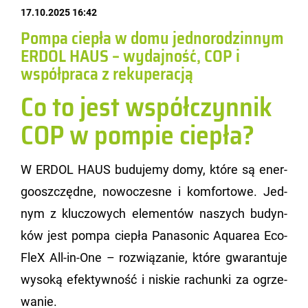
17.10.2025 16:42
Pompa ciepła w domu jednorodzinnym
ERDOL HAUS – wydajność, COP i
współpraca z rekuperacją
Co to jest współczynnik
COP w pompie ciepła?
W ERDOL HAUS bu­du­je­my domy, które są ener­
go­osz­częd­ne, no­wo­cze­sne i kom­for­to­we. Jed­
nym z klu­czo­wych ele­men­tów na­szych bu­dyn­
ków jest pompa cie­pła Pa­na­so­nic Aqu­area Eco­
FleX All-in-One – roz­wią­za­nie, które gwa­ran­tu­je
wy­so­ką efek­tyw­ność i ni­skie ra­chun­ki za ogrze­
wa­nie.