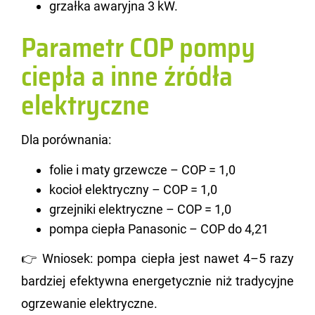
grzałka awaryjna 3 kW.
Parametr COP pompy
ciepła a inne źródła
elektryczne
Dla po­rów­na­nia:
folie i maty grzewcze – COP = 1,0
kocioł elektryczny – COP = 1,0
grzejniki elektryczne – COP = 1,0
pompa ciepła Panasonic – COP do 4,21
👉 Wnio­sek: pompa cie­pła jest nawet 4–5 razy
bar­dziej efek­tyw­na ener­ge­tycz­nie niż tra­dy­cyj­ne
ogrze­wa­nie elek­trycz­ne.