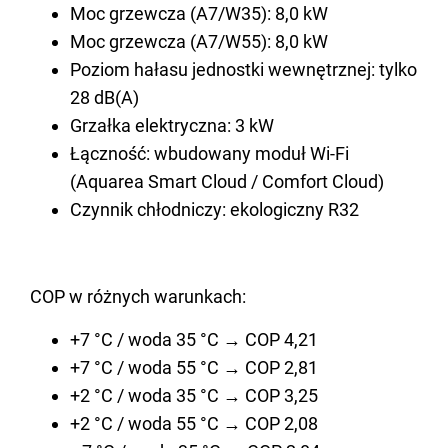
Moc grzewcza (A7/W35): 8,0 kW
Moc grzewcza (A7/W55): 8,0 kW
Poziom hałasu jednostki wewnętrznej: tylko
28 dB(A)
Grzałka elektryczna: 3 kW
Łączność: wbudowany moduł Wi-Fi
(Aquarea Smart Cloud / Comfort Cloud)
Czynnik chłodniczy: ekologiczny R32
COP w róż­nych wa­run­kach:
+7 °C / woda 35 °C → COP 4,21
+7 °C / woda 55 °C → COP 2,81
+2 °C / woda 35 °C → COP 3,25
+2 °C / woda 55 °C → COP 2,08