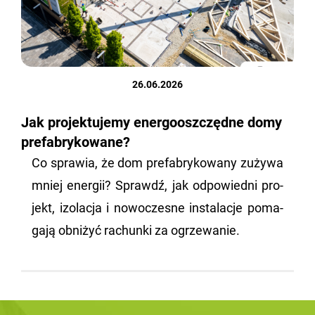
26.06.2026
Jak projektujemy energooszczędne domy
prefabrykowane?
Co spra­wia, że dom pre­fa­bry­ko­wa­ny zu­ży­wa
mniej ener­gii? Sprawdź, jak od­po­wied­ni pro­
jekt, izo­la­cja i no­wo­cze­sne in­sta­la­cje po­ma­
ga­ją ob­ni­żyć ra­chun­ki za ogrze­wa­nie.