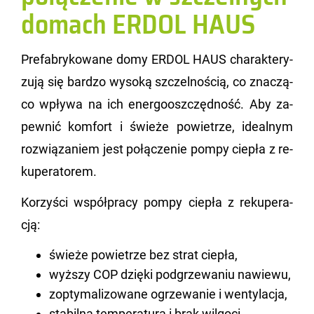
domach ERDOL HAUS
Pre­fa­bry­ko­wa­ne domy ERDOL HAUS cha­rak­te­ry­
zu­ją się bar­dzo wy­so­ką szczel­no­ścią, co zna­czą­
co wpły­wa na ich ener­go­osz­częd­ność. Aby za­
pew­nić kom­fort i świe­że po­wie­trze, ide­al­nym
roz­wią­za­niem jest po­łą­cze­nie pompy cie­pła z re­
ku­pe­ra­to­rem.
Ko­rzy­ści współ­pra­cy pompy cie­pła z re­ku­pe­ra­
cją:
świeże powietrze bez strat ciepła,
wyższy COP dzięki podgrzewaniu nawiewu,
zoptymalizowane ogrzewanie i wentylacja,
stabilna temperatura i brak wilgoci.