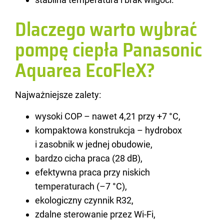
Dlaczego warto wybrać
pompę ciepła Panasonic
Aquarea EcoFleX?
Naj­waż­niej­sze za­le­ty:
wysoki COP – nawet 4,21 przy +7 °C,
kompaktowa konstrukcja – hydrobox
i zasobnik w jednej obudowie,
bardzo cicha praca (28 dB),
efektywna praca przy niskich
temperaturach (–7 °C),
ekologiczny czynnik R32,
zdalne sterowanie przez Wi-Fi,