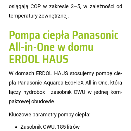
osią­ga­ją COP w za­kre­sie 3–5, w za­leż­no­ści od
tem­pe­ra­tu­ry ze­wnętrz­nej.
Pompa ciepła Panasonic
All-in-One w domu
ERDOL HAUS
W do­mach ERDOL HAUS sto­su­je­my pompę cie­
pła Pa­na­so­nic Aqu­area Eco­FleX All-in-One, która
łączy hy­dro­box i za­sob­nik CWU w jed­nej kom­
pak­to­wej obu­do­wie.
Klu­czo­we pa­ra­me­try pompy cie­pła:
Zasobnik CWU: 185 litrów