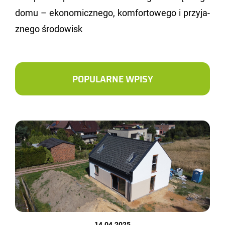
domu – eko­no­micz­ne­go, kom­for­to­we­go i przy­ja­
zne­go śro­do­wisk
POPULARNE WPISY
14.04.2025