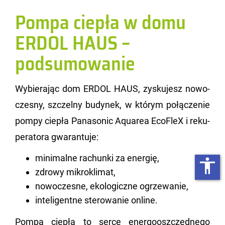
Pompa ciepła w domu
ERDOL HAUS –
podsumowanie
Wy­bie­ra­jąc dom ERDOL HAUS, zy­sku­jesz no­wo­
cze­sny, szczel­ny bu­dy­nek, w któ­rym po­łą­cze­nie
pompy cie­pła Pa­na­so­nic Aqu­area Eco­FleX i re­ku­
pe­ra­to­ra gwa­ran­tu­je:
minimalne rachunki za energię,
accessibility
zdrowy mikroklimat,
nowoczesne, ekologiczne ogrzewanie,
inteligentne sterowanie online.
Pompa cie­pła to serce ener­go­osz­częd­ne­go