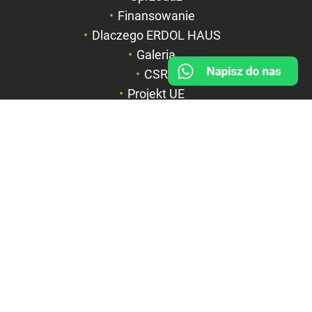
Finansowanie
Duży kursor
Dlaczego ERDOL HAUS
Przewodnik czyta
Galeria
CSR
Podkreślanie link
Projekt UE
FIRMA
BOX HAUS Spółka z o.o.
ul. Wyspiańskiego 6a
42-600 Tarnowskie Góry
NIP: 6351844867
REGON: 369312535
KRS: 0000715071
Sąd Rejonowy w Katowicach,
Wydział VIII Gospodarczy KRS
Kapitał zakładowy: 1.100.000