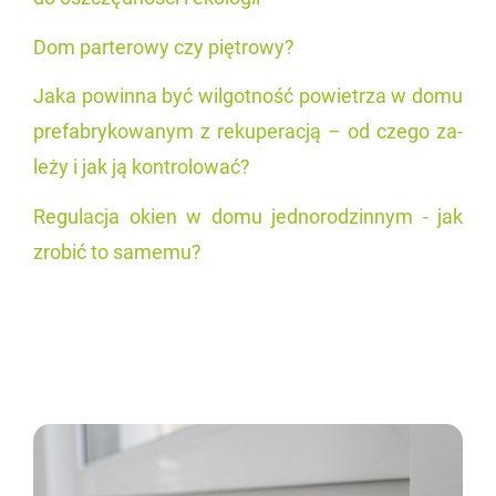
Dom par­te­ro­wy czy pię­tro­wy?
Jaka po­win­na być wil­got­ność po­wie­trza w domu
pre­fa­bry­ko­wa­nym z re­ku­pe­ra­cją – od czego za­
le­ży i jak ją kon­tro­lo­wać?
Re­gu­la­cja okien w domu jed­no­ro­dzin­nym - jak
zro­bić to sa­me­mu?