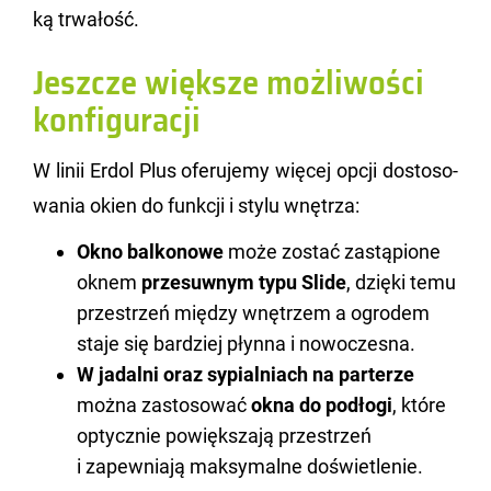
ką trwa­łość.
Jeszcze większe możliwości
konfiguracji
W linii Erdol Plus ofe­ru­je­my wię­cej opcji do­sto­so­
wa­nia okien do funk­cji i stylu wnę­trza:
Okno balkonowe
może zostać zastąpione
oknem
przesuwnym typu Slide
, dzięki temu
przestrzeń między wnętrzem a ogrodem
staje się bardziej płynna i nowoczesna.
W jadalni oraz sypialniach na parterze
można zastosować
okna do podłogi
, które
optycznie powiększają przestrzeń
i zapewniają maksymalne doświetlenie.