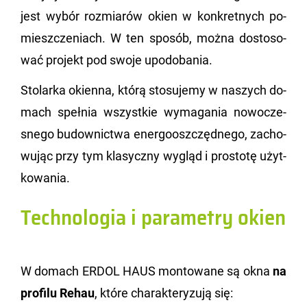
jest wybór roz­mia­rów okien w kon­kret­nych po­
miesz­cze­niach. W ten spo­sób, można do­sto­so­
wać pro­jekt pod swoje upodo­ba­nia.
Sto­lar­ka okien­na, którą sto­su­je­my w na­szych do­
mach speł­nia wszyst­kie wy­ma­ga­nia no­wo­cze­
sne­go bu­dow­nic­twa ener­go­osz­częd­ne­go, za­cho­
wu­jąc przy tym kla­sycz­ny wy­gląd i pro­sto­tę użyt­
ko­wa­nia.
Technologia i parametry okien
W do­mach ERDOL HAUS mon­to­wa­ne są okna
na
pro­fi­lu Rehau
, które cha­rak­te­ry­zu­ją się: