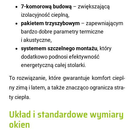
7-komorową budową
– zwiększającą
izolacyjność cieplną,
pakietem trzyszybowym
– zapewniającym
bardzo dobre parametry termiczne
i akustyczne,
systemem szczelnego montażu
, który
dodatkowo podnosi efektywność
energetyczną całej stolarki.
To roz­wią­za­nie, które gwa­ran­tu­je kom­fort ciepl­
ny zimą i latem, a także zna­czą­co ogra­ni­cza stra­
ty cie­pła.
Układ i standardowe wymiary
okien