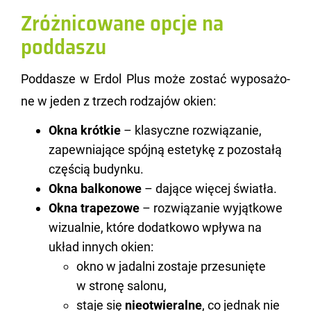
Zróżnicowane opcje na
poddaszu
Pod­da­sze w Erdol Plus może zo­stać wy­po­sa­żo­
ne w jeden z trzech ro­dza­jów okien:
Okna krótkie
– klasyczne rozwiązanie,
zapewniające spójną estetykę z pozostałą
częścią budynku.
Okna balkonowe
– dające więcej światła.
Okna trapezowe
– rozwiązanie wyjątkowe
wizualnie, które dodatkowo wpływa na
układ innych okien:
okno w jadalni zostaje przesunięte
w stronę salonu,
staje się
nieotwieralne
, co jednak nie