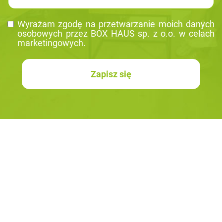
Wy­ra­żam zgodę na prze­twa­rza­nie moich da­nych
oso­bo­wych przez BOX HAUS sp. z o.o. w ce­lach
mar­ke­tin­go­wych.
Zapisz się