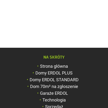
Zwiększ rozmiar c
NA SKRÓTY
Zmniejsz rozmiar 
Strona główna
Zwiększ odstęp m
Domy ERDOL PLUS
literami
Domy ERDOL STANDARD
Zmniejsz odstęp 
Dom 70m² na zgłoszenie
literami
Garaże ERDOL
Negatyw
Technologia
Sprzedaż
Odcienie szarości