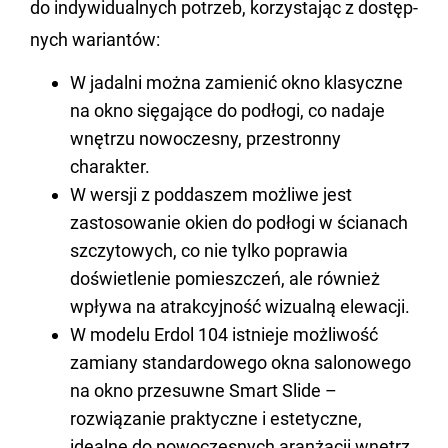
do in­dy­wi­du­al­nych po­trzeb, ko­rzy­sta­jąc z do­stęp­
nych wa­rian­tów:
W jadalni można zamienić okno klasyczne
na okno sięgające do podłogi, co nadaje
wnętrzu nowoczesny, przestronny
charakter.
W wersji z poddaszem możliwe jest
zastosowanie okien do podłogi w ścianach
szczytowych, co nie tylko poprawia
doświetlenie pomieszczeń, ale również
wpływa na atrakcyjność wizualną elewacji.
W modelu Erdol 104 istnieje możliwość
zamiany standardowego okna salonowego
na okno przesuwne Smart Slide –
rozwiązanie praktyczne i estetyczne,
idealne do nowoczesnych aranżacji wnętrz.