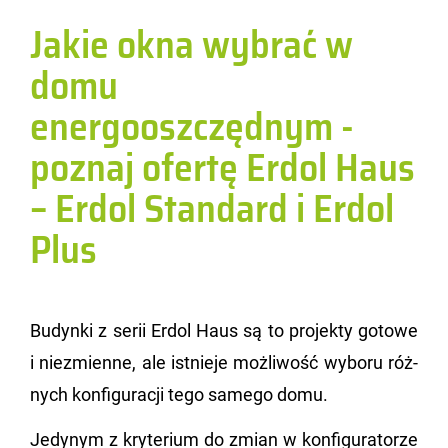
Jakie okna wybrać w
domu
energooszczędnym -
poznaj ofertę Erdol Haus
– Erdol Standard i Erdol
Plus
Bu­dyn­ki z serii Erdol Haus są to pro­jek­ty go­to­we
i nie­zmien­ne, ale ist­nie­je moż­li­wość wy­bo­ru róż­
nych kon­fi­gu­ra­cji tego sa­me­go domu.
Je­dy­nym z kry­te­rium do zmian w kon­fi­gu­ra­to­rze