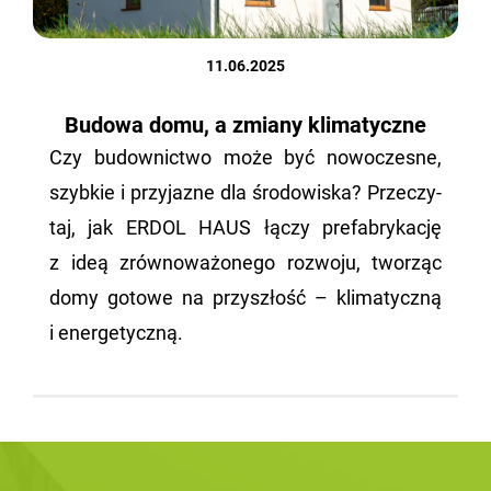
11.06.2025
Budowa domu, a zmiany klimatyczne
Czy bu­dow­nic­two może być no­wo­cze­sne,
szyb­kie i przy­ja­zne dla śro­do­wi­ska? Prze­czy­
taj, jak ERDOL HAUS łączy pre­fa­bry­ka­cję
z ideą zrów­no­wa­żo­ne­go roz­wo­ju, two­rząc
domy go­to­we na przy­szłość – kli­ma­tycz­ną
i ener­ge­tycz­ną.