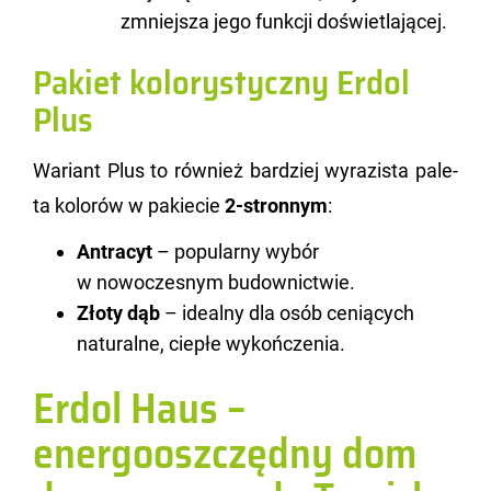
zmniejsza jego funkcji doświetlającej.
Pakiet kolorystyczny Erdol
Plus
Wa­riant Plus to rów­nież bar­dziej wy­ra­zi­sta pa­le­
ta ko­lo­rów w pa­kie­cie
2-stron­nym
:
Antracyt
– popularny wybór
w nowoczesnym budownictwie.
Złoty dąb
– idealny dla osób ceniących
naturalne, ciepłe wykończenia.
Erdol Haus –
energooszczędny dom