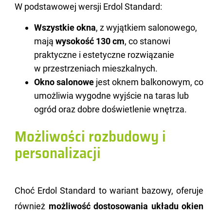
W pod­sta­wo­wej wer­sji Erdol Stan­dard:
Wszystkie okna
, z wyjątkiem salonowego,
mają
wysokość 130 cm
, co stanowi
praktyczne i estetyczne rozwiązanie
w przestrzeniach mieszkalnych.
Okno salonowe
jest oknem balkonowym, co
umożliwia wygodne wyjście na taras lub
ogród oraz dobre doświetlenie wnętrza.
Możliwości rozbudowy i
personalizacji
Choć Erdol Stan­dard to wa­riant ba­zo­wy, ofe­ru­je
rów­nież
moż­li­wość do­sto­so­wa­nia ukła­du okien