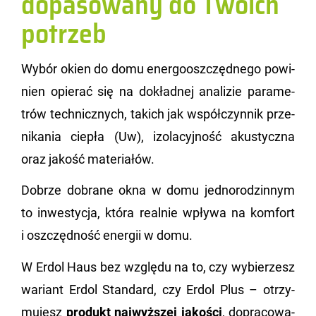
dopasowany do Twoich
potrzeb
Wybór okien do domu ener­go­osz­częd­ne­go po­wi­
nien opie­rać się na do­kład­nej ana­li­zie pa­ra­me­
trów tech­nicz­nych, ta­kich jak współ­czyn­nik prze­
ni­ka­nia cie­pła (Uw), izo­la­cyj­ność aku­stycz­na
oraz ja­kość ma­te­ria­łów.
Do­brze do­bra­ne okna w domu jed­no­ro­dzin­nym
to in­we­sty­cja, która re­al­nie wpły­wa na kom­fort
i oszczęd­ność ener­gii w domu.
W Erdol Haus bez wzglę­du na to, czy wy­bie­rzesz
wa­riant Erdol Stan­dard, czy Erdol Plus – otrzy­
mu­jesz
pro­dukt naj­wyż­szej ja­ko­ści
, do­pra­co­wa­