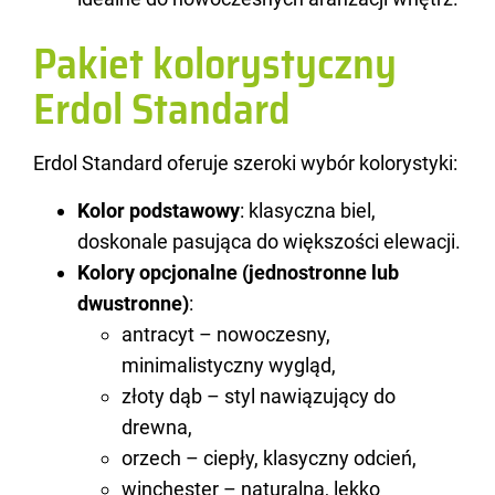
Pakiet kolorystyczny
Erdol Standard
Erdol Stan­dard ofe­ru­je sze­ro­ki wybór ko­lo­ry­sty­ki:
Kolor podstawowy
: klasyczna biel,
doskonale pasująca do większości elewacji.
Kolory opcjonalne (jednostronne lub
dwustronne)
:
antracyt – nowoczesny,
minimalistyczny wygląd,
złoty dąb – styl nawiązujący do
drewna,
orzech – ciepły, klasyczny odcień,
winchester – naturalna, lekko