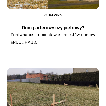
30.04.2025
Dom parterowy czy piętrowy?
Po­rów­na­nie na pod­sta­wie pro­jek­tów domów
ERDOL HAUS.