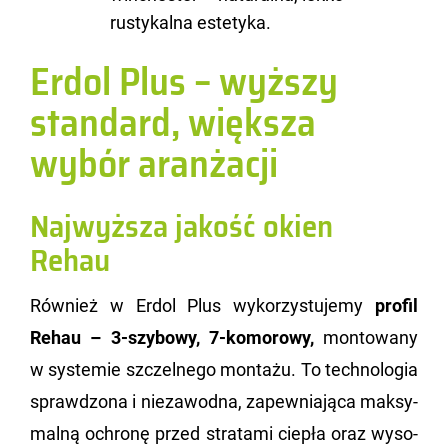
rustykalna estetyka.
Erdol Plus – wyższy
standard, większa
wybór aranżacji
Najwyższa jakość okien
Rehau
Rów­nież w Erdol Plus wy­ko­rzy­stu­je­my
pro­fil
Rehau – 3-szy­bo­wy, 7-ko­mo­ro­wy,
mon­to­wa­ny
w sys­te­mie szczel­ne­go mon­ta­żu. To tech­no­lo­gia
spraw­dzo­na i nie­za­wod­na, za­pew­nia­ją­ca mak­sy­
mal­ną ochro­nę przed stra­ta­mi cie­pła oraz wy­so­