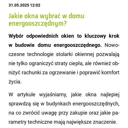
31.05.2025 12:02
Jakie okna wybrać w domu
energooszczędnym?
Wybór od­po­wied­nich okien to klu­czo­wy krok
w bu­do­wie domu ener­go­osz­częd­ne­go.
No­wo­
cze­sne tech­no­lo­gie sto­lar­ki okien­nej po­zwa­la­ją
nie tylko ogra­ni­czyć stra­ty cie­pła, ale rów­nież ob­
ni­żyć ra­chun­ki za ogrze­wa­nie i po­pra­wić kom­fort
życia.
W ar­ty­ku­le wy­ja­śnia­my, jakie okna naj­le­piej
spraw­dzą się w bu­dyn­kach ener­go­osz­częd­nych,
na co zwró­cić uwagę przy za­ku­pie oraz jakie pa­
ra­me­try tech­nicz­ne mają naj­więk­sze zna­cze­nie.