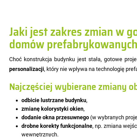
Jaki jest zakres zmian w 
domów prefabrykowanych
Choć kon­struk­cja bu­dyn­ku jest stała, go­to­we pr
per­so­na­li­za­cji
, który nie wpły­wa na tech­no­lo­gię pre­fa­
Najczęściej wybierane zmiany o
odbicie lustrzane budynku
,
zmianę kolorystyki okien
,
dodanie okna przesuwnego
(w wybranych proje
drobne korekty funkcjonalne
, np. zmiana wejśc
wewnętrznych.