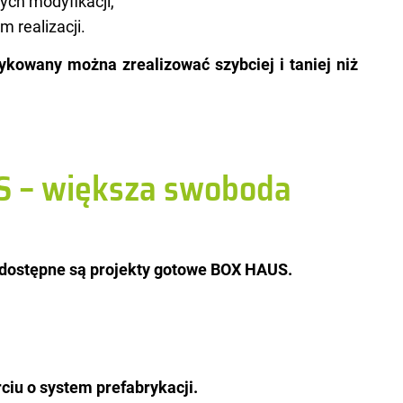
ych modyfikacji,
 realizacji.
y­ko­wa­ny można zre­ali­zo­wać szyb­ciej i ta­niej niż
S – większa swoboda
 do­stęp­ne są pro­jek­ty go­to­we BOX HAUS.
ciu o system prefabrykacji.