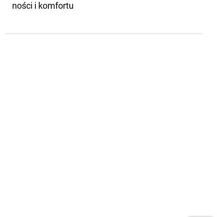
no­ści i kom­for­tu