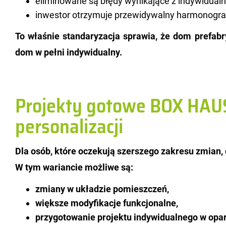
eliminowane są błędy wynikające z indywidualn
inwestor otrzymuje przewidywalny harmonogram
To wła­śnie stan­da­ry­za­cja spra­wia, że dom pre­fa­br
dom w pełni in­dy­wi­du­al­ny.
Projekty gotowe BOX HAU
personalizacji
Dla osób, które ocze­ku­ją szer­sze­go za­kre­su zmian,
W tym wa­rian­cie moż­li­we są:
zmiany w układzie pomieszczeń,
większe modyfikacje funkcjonalne,
przygotowanie projektu indywidualnego w opar