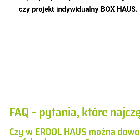
czy pro­jekt in­dy­wi­du­al­ny BOX HAUS.
FAQ – pytania, które najcz
Czy w ERDOL HAUS można dowoln