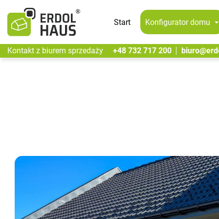
Start
Konfigurator
domu
Kontakt z biurem sprzedaży
+48 732 717 200
biuro@erd