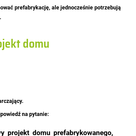
­wać pre­fa­bry­ka­cję, ale jed­no­cze­śnie po­trze­bu­ją
.
ojekt domu
arczający.
­po­wiedź na py­ta­nie:
 pro­jekt domu pre­fa­bry­ko­wa­ne­go,