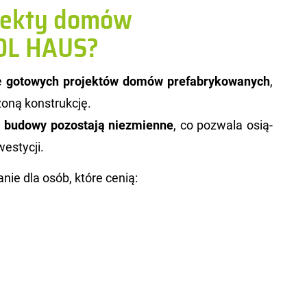
ojekty domów
OL HAUS?
ie
go­to­wych pro­jek­tów domów pre­fa­bry­ko­wa­nych
,
o­ną kon­struk­cję.
 bu­do­wy po­zo­sta­ją nie­zmien­ne
, co po­zwa­la osią­
e­sty­cji.
a­nie dla osób, które cenią: