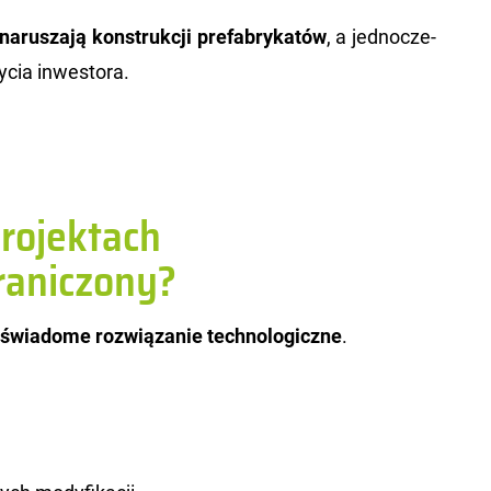
na­ru­sza­ją kon­struk­cji pre­fa­bry­ka­tów
, a jed­no­cze­
cia in­we­sto­ra.
rojektach
raniczony?
świa­do­me roz­wią­za­nie tech­no­lo­gicz­ne
.