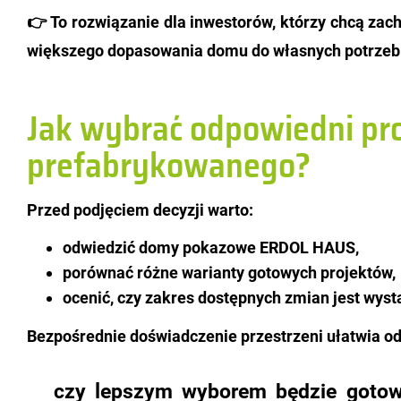
👉 To roz­wią­za­nie dla in­we­sto­rów, któ­rzy chcą za­cho
więk­sze­go do­pa­so­wa­nia domu do wła­snych po­trzeb
Jak wybrać odpowiedni pr
prefabrykowanego?
Przed pod­ję­ciem de­cy­zji warto:
odwiedzić domy pokazowe ERDOL HAUS,
porównać różne warianty gotowych projektów,
ocenić, czy zakres dostępnych zmian jest wyst
Bez­po­śred­nie do­świad­cze­nie prze­strze­ni uła­twia od
czy lep­szym wy­bo­rem bę­dzie go­to­wy