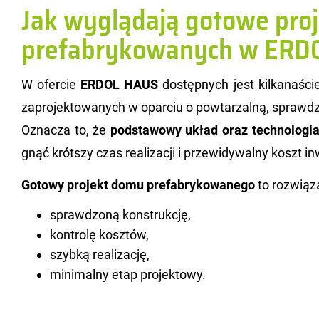
Jak wyglądają gotowe pr
prefabrykowanych w ERD
W ofer­cie
ERDOL HAUS
do­stęp­nych jest kil­ka­na­śc
za­pro­jek­to­wa­nych w opar­ciu o po­wta­rzal­ną, spraw­dz
Ozna­cza to, że
pod­sta­wo­wy układ oraz tech­no­lo­gia
gnąć krót­szy czas re­ali­za­cji i prze­wi­dy­wal­ny koszt in­w
Go­to­wy pro­jekt domu pre­fa­bry­ko­wa­ne­go
to roz­wią­z
sprawdzoną konstrukcję,
kontrolę kosztów,
szybką realizację,
minimalny etap projektowy.