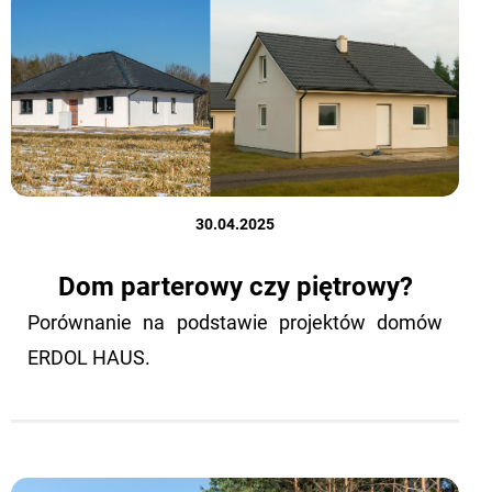
30.04.2025
Dom parterowy czy piętrowy?
Po­rów­na­nie na pod­sta­wie pro­jek­tów domów
ERDOL HAUS.