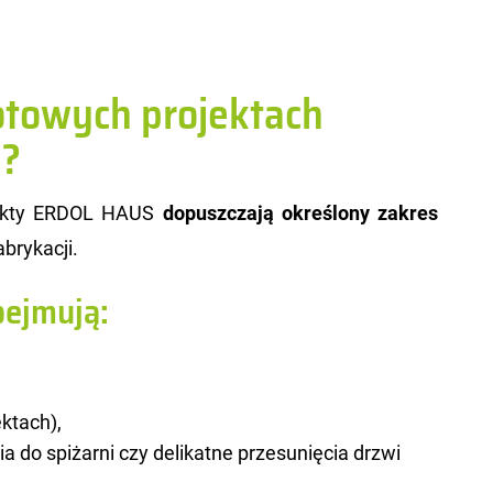
gotowych projektach
?
o­jek­ty ERDOL HAUS
do­pusz­cza­ją okre­ślo­ny za­kres
bry­ka­cji.
bejmują:
ktach),
ia do spiżarni czy delikatne przesunięcia drzwi