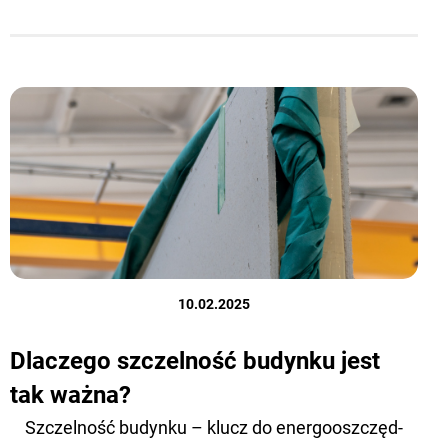
10.02.2025
Dlaczego szczelność budynku jest
tak ważna?
Szczel­ność bu­dyn­ku – klucz do ener­go­osz­częd­