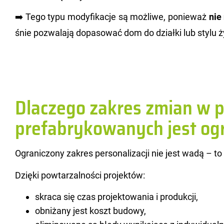
➡️ Tego typu mo­dy­fi­ka­cje są moż­li­we, po­nie­waż
nie 
śnie po­zwa­la­ją do­pa­so­wać dom do dział­ki lub stylu ży
Dlaczego zakres zmian w p
prefabrykowanych jest og
Ogra­ni­czo­ny za­kres per­so­na­li­za­cji nie jest wadą – to
Dzię­ki po­wta­rzal­no­ści pro­jek­tów:
skraca się czas projektowania i produkcji,
obniżany jest koszt budowy,