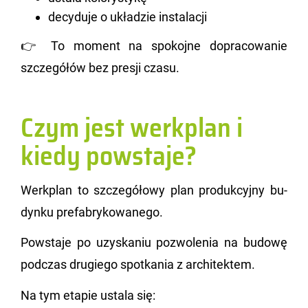
decyduje o układzie instalacji
👉 To mo­ment na spo­koj­ne do­pra­co­wa­nie
szcze­gó­łów bez pre­sji czasu.
Czym jest werkplan i
kiedy powstaje?
We­rk­plan to szcze­gó­ło­wy plan pro­duk­cyj­ny bu­
dyn­ku pre­fa­bry­ko­wa­ne­go.
Po­wsta­je po uzy­ska­niu po­zwo­le­nia na bu­do­wę
pod­czas dru­gie­go spo­tka­nia z ar­chi­tek­tem.
Na tym eta­pie usta­la się: