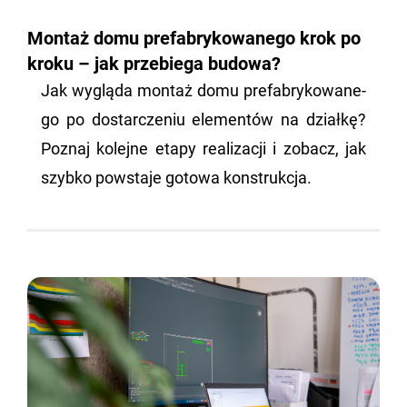
Montaż domu prefabrykowanego krok po
kroku – jak przebiega budowa?
Jak wy­glą­da mon­taż domu pre­fa­bry­ko­wa­ne­
go po do­star­cze­niu ele­men­tów na dział­kę?
Po­znaj ko­lej­ne etapy re­ali­za­cji i zo­bacz, jak
szyb­ko po­wsta­je go­to­wa kon­struk­cja.