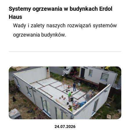
Systemy ogrzewania w budynkach Erdol
Haus
Wady i za­le­ty na­szych roz­wią­zań sys­te­mów
ogrze­wa­nia bu­dyn­ków.
24.07.2026