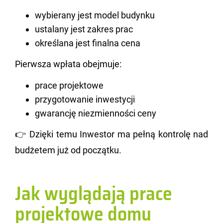
wybierany jest model budynku
ustalany jest zakres prac
określana jest finalna cena
Pierw­sza wpła­ta obej­mu­je:
prace projektowe
przygotowanie inwestycji
gwarancję niezmienności ceny
👉 Dzię­ki temu In­we­stor ma pełną kon­tro­lę nad
bu­dże­tem już od po­cząt­ku.
Jak wyglądają prace
projektowe domu