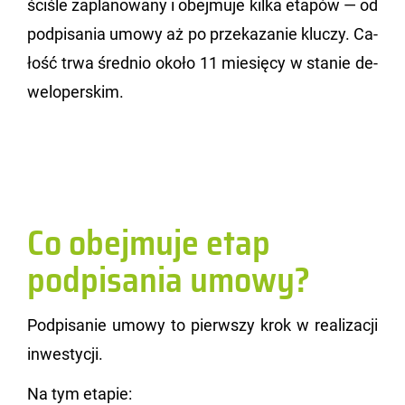
ści­śle za­pla­no­wa­ny i obej­mu­je kilka eta­pów — od
pod­pi­sa­nia umowy aż po prze­ka­za­nie klu­czy. Ca­
łość trwa śred­nio około 11 mie­się­cy w sta­nie de­
we­lo­per­skim.
Co obejmuje etap
podpisania umowy?
Pod­pi­sa­nie umowy to pierw­szy krok w re­ali­za­cji
in­we­sty­cji.
Na tym eta­pie: