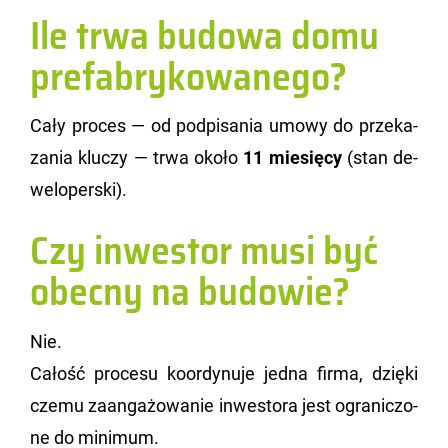
Ile trwa budowa domu
prefabrykowanego?
Cały pro­ces — od pod­pi­sa­nia umowy do prze­ka­
za­nia klu­czy — trwa około
11 mie­się­cy
(stan de­
we­lo­per­ski).
Czy inwestor musi być
obecny na budowie?
Nie.
Ca­łość pro­ce­su ko­or­dy­nu­je jedna firma, dzię­ki
czemu za­an­ga­żo­wa­nie in­we­sto­ra jest ogra­ni­czo­
ne do mi­ni­mum.