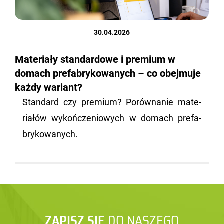
30.04.2026
Materiały standardowe i premium w
domach prefabrykowanych – co obejmuje
każdy wariant?
Stan­dard czy pre­mium? Po­rów­na­nie ma­te­
ria­łów wy­koń­cze­nio­wych w do­mach pre­fa­
bry­ko­wa­nych.
ZAPISZ SIĘ
DO NASZEGO