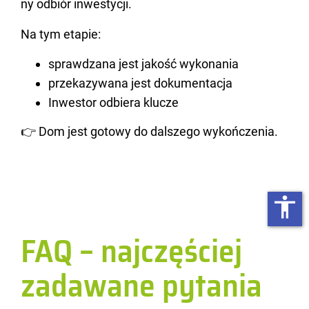
ny od­biór in­we­sty­cji.
Na tym eta­pie:
sprawdzana jest jakość wykonania
przekazywana jest dokumentacja
Inwestor odbiera klucze
👉 Dom jest go­to­wy do dal­sze­go wy­koń­cze­nia.
accessibility
FAQ – najczęściej
zadawane pytania