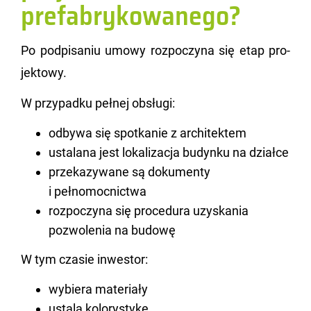
prefabrykowanego?
Po pod­pi­sa­niu umowy roz­po­czy­na się etap pro­
jek­to­wy.
W przy­pad­ku peł­nej ob­słu­gi:
odbywa się spotkanie z architektem
ustalana jest lokalizacja budynku na działce
przekazywane są dokumenty
i pełnomocnictwa
rozpoczyna się procedura uzyskania
pozwolenia na budowę
W tym cza­sie in­we­stor:
wybiera materiały
ustala kolorystykę