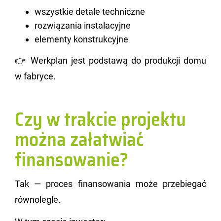
wszystkie detale techniczne
rozwiązania instalacyjne
elementy konstrukcyjne
👉 We­rk­plan jest pod­sta­wą do pro­duk­cji domu
w fa­bry­ce.
Czy w trakcie projektu
można załatwiać
finansowanie?
Tak — pro­ces fi­nan­so­wa­nia może prze­bie­gać
rów­no­le­gle.