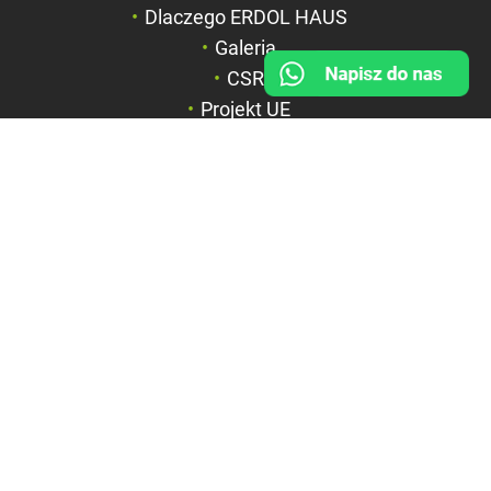
Duży kursor
Dlaczego ERDOL HAUS
Przewodnik czyta
Galeria
CSR
Podkreślanie link
Projekt UE
FIRMA
BOX HAUS Spółka z o.o.
ul. Wyspiańskiego 6a
42-600 Tarnowskie Góry
NIP: 6351844867
REGON: 369312535
KRS: 0000715071
Sąd Rejonowy w Katowicach,
Wydział VIII Gospodarczy KRS
Kapitał zakładowy: 1.100.000
PLN