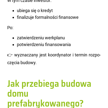
W tym cza­sie in­we­stor:
ubiega się o kredyt
finalizuje formalności finansowe
Po:
zatwierdzeniu werkplanu
potwierdzeniu finansowania
👉 wy­zna­cza­ny jest ko­or­dy­na­tor i ter­min roz­po­
czę­cia bu­do­wy.
Jak przebiega budowa
domu
prefabrykowanego?