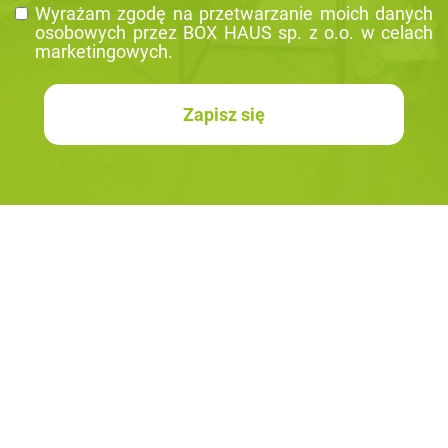
Wy­ra­żam zgodę na prze­twa­rza­nie moich da­nych
oso­bo­wych przez BOX HAUS sp. z o.o. w ce­lach
mar­ke­tin­go­wych.
Zapisz się