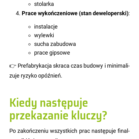
stolarka
Prace wy­koń­cze­nio­we (stan de­we­lo­per­ski)
:
instalacje
wylewki
sucha zabudowa
prace gipsowe
👉 Pre­fa­bry­ka­cja skra­ca czas bu­do­wy i mi­ni­ma­li­
zu­je ry­zy­ko opóź­nień.
Kiedy następuje
przekazanie kluczy?
Po za­koń­cze­niu wszyst­kich prac na­stę­pu­je fi­nal­