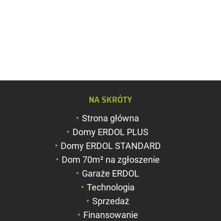
Zwiększ rozmiar c
NA SKRÓTY
Zmniejsz rozmiar 
Strona główna
Zwiększ odstęp m
Domy ERDOL PLUS
literami
Domy ERDOL STANDARD
Zmniejsz odstęp 
Dom 70m² na zgłoszenie
literami
Garaże ERDOL
Negatyw
Technologia
Sprzedaż
Odcienie szarości
Finansowanie