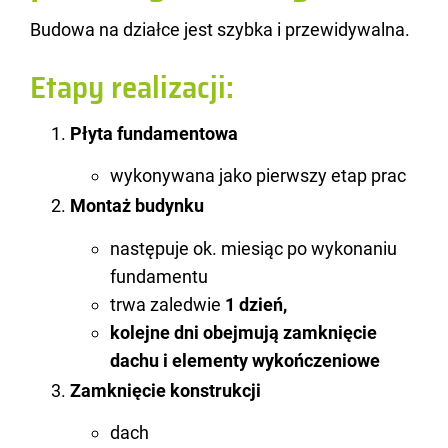
Bu­do­wa na dział­ce jest szyb­ka i prze­wi­dy­wal­na.
Etapy realizacji:
Płyta fun­da­men­to­wa
wykonywana jako pierwszy etap prac
Mon­taż bu­dyn­ku
następuje ok. miesiąc po wykonaniu
fundamentu
trwa zaledwie
1 dzień,
kolejne dni obejmują zamknięcie
dachu i elementy wykończeniowe
Za­mknię­cie kon­struk­cji
dach