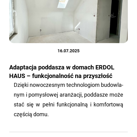
16.07.2025
Adaptacja poddasza w domach ERDOL
HAUS – funkcjonalność na przyszłość
Dzię­ki no­wo­cze­snym tech­no­lo­giom bu­dow­la­
nym i po­my­sło­wej aran­ża­cji, pod­da­sze może
stać się w pełni funk­cjo­nal­ną i kom­for­to­wą
czę­ścią domu.