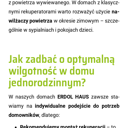
z po­wie­trza wy­wie­wa­ne­go. W do­mach z kla­sycz­
ny­mi re­ku­pe­ra­to­ra­mi warto roz­wa­żyć uży­cie
na­
wil­ża­czy po­wie­trza
w okre­sie zi­mo­wym – szcze­
gól­nie w sy­pial­niach i po­ko­jach dzie­ci.
Jak zadbać o optymalną
wilgotność w domu
jednorodzinnym?
W na­szych do­mach
ERDOL HAUS
za­wsze sta­
wia­my na
in­dy­wi­du­al­ne po­dej­ście do po­trzeb
do­mow­ni­ków
, dla­te­go:
Rekomendujemy montaż rekuperacji
– to