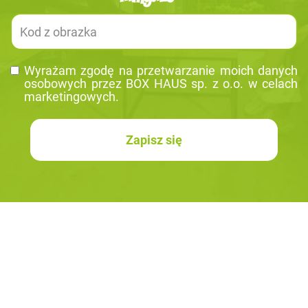
Wy­ra­żam zgodę na prze­twa­rza­nie moich da­nych
oso­bo­wych przez BOX HAUS sp. z o.o. w ce­lach
mar­ke­tin­go­wych.
Zapisz się