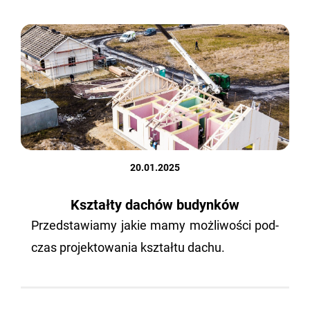
20.01.2025
Kształty dachów budynków
Przed­sta­wia­my jakie mamy moż­li­wo­ści pod­
czas pro­jek­to­wa­nia kształ­tu dachu.