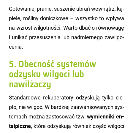
Go­to­wa­nie, pra­nie, su­sze­nie ubrań we­wnątrz, ką­
pie­le, ro­śli­ny do­nicz­ko­we – wszyst­ko to wpły­wa
na wzrost wil­got­no­ści. Warto dbać o rów­no­wa­gę
i uni­kać prze­su­sze­nia lub nad­mier­ne­go za­wil­go­
ce­nia.
5. Obecność systemów
odzysku wilgoci lub
nawilżaczy
Stan­dar­do­we re­ku­pe­ra­to­ry od­zy­sku­ją tylko cie­
pło, nie wil­goć. W bar­dziej za­awan­so­wa­nych sys­
te­mach można za­sto­so­wać tzw.
wy­mien­ni­ki en­
tal­picz­ne
, które od­zy­sku­ją rów­nież część wil­go­ci