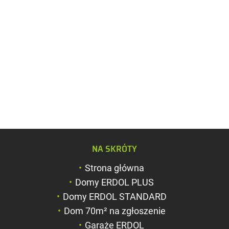
Zwiększ rozmiar c
NA SKRÓTY
Zmniejsz rozmiar 
Strona główna
Zwiększ odstęp m
Domy ERDOL PLUS
literami
Domy ERDOL STANDARD
Zmniejsz odstęp 
Dom 70m² na zgłoszenie
literami
Garaże ERDOL