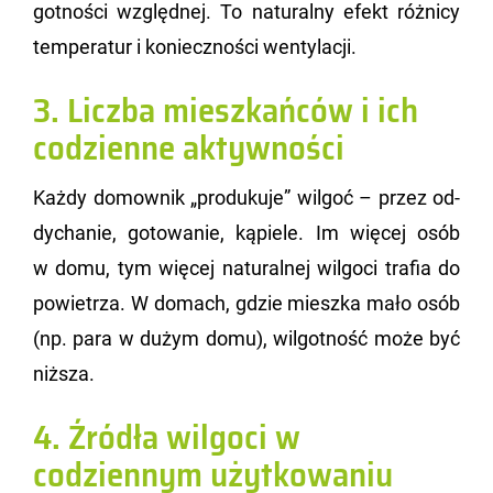
got­no­ści względ­nej. To na­tu­ral­ny efekt róż­ni­cy
tem­pe­ra­tur i ko­niecz­no­ści wen­ty­la­cji.
3. Liczba mieszkańców i ich
codzienne aktywności
Każdy do­mow­nik „pro­du­ku­je” wil­goć – przez od­
dy­cha­nie, go­to­wa­nie, ką­pie­le. Im wię­cej osób
w domu, tym wię­cej na­tu­ral­nej wil­go­ci tra­fia do
po­wie­trza. W do­mach, gdzie miesz­ka mało osób
(np. para w dużym domu), wil­got­ność może być
niż­sza.
4. Źródła wilgoci w
codziennym użytkowaniu