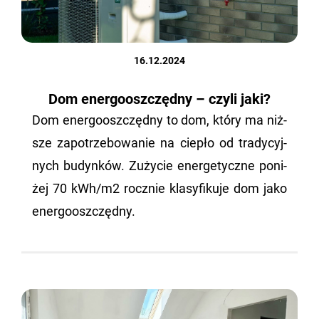
16.12.2024
Dom energooszczędny – czyli jaki?
Dom ener­go­osz­częd­ny to dom, który ma niż­
sze za­po­trze­bo­wa­nie na cie­pło od tra­dy­cyj­
nych bu­dyn­ków. Zu­ży­cie ener­ge­tycz­ne po­ni­
żej 70 kWh/m2 rocz­nie kla­sy­fi­ku­je dom jako
ener­go­osz­częd­ny.