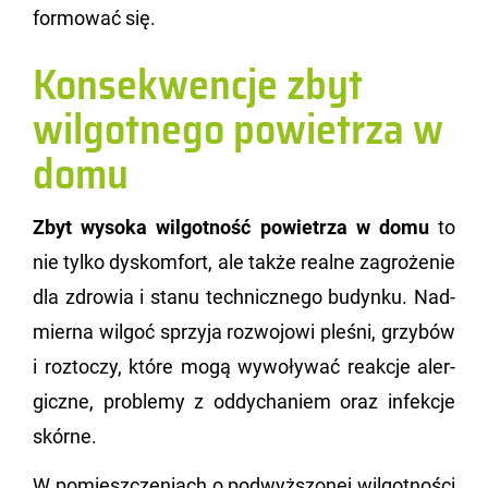
for­mo­wać się.
Konsekwencje zbyt
wilgotnego powietrza w
domu
Zbyt wy­so­ka wil­got­ność po­wie­trza w domu
to
nie tylko dys­kom­fort, ale także re­al­ne za­gro­że­nie
dla zdro­wia i stanu tech­nicz­ne­go bu­dyn­ku. Nad­
mier­na wil­goć sprzy­ja roz­wo­jo­wi ple­śni, grzy­bów
i roz­to­czy, które mogą wy­wo­ły­wać re­ak­cje aler­
gicz­ne, pro­ble­my z od­dy­cha­niem oraz in­fek­cje
skór­ne.
W po­miesz­cze­niach o pod­wyż­szo­nej wil­got­no­ści