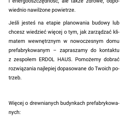
i ener­go­osz­częd­ność, ale także zdro­we, od­po­
wied­nio na­wil­żo­ne po­wie­trze.
Jeśli je­steś na eta­pie pla­no­wa­nia bu­do­wy lub
chcesz wie­dzieć wię­cej o tym, jak za­rzą­dzać kli­
ma­tem we­wnętrz­nym w no­wo­cze­snym domu
pre­fa­bry­ko­wa­nym – za­pra­sza­my do kon­tak­tu
z ze­spo­łem ERDOL HAUS. Po­mo­że­my do­brać
roz­wią­za­nia naj­le­piej do­pa­so­wa­ne do Two­ich po­
trzeb.
Wię­cej o drew­nia­nych bu­dyn­kach pre­fa­bry­ko­wa­
nych: