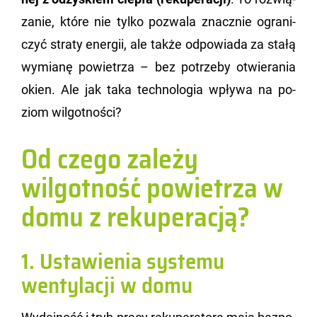
za­nie, które nie tylko po­zwa­la znacz­nie ogra­ni­
czyć stra­ty ener­gii, ale także od­po­wia­da za stałą
wy­mia­nę po­wie­trza – bez po­trze­by otwie­ra­nia
okien. Ale jak taka tech­no­lo­gia wpły­wa na po­
ziom wil­got­no­ści?
Od czego zależy
wilgotność powietrza w
domu z rekuperacją?
1. Ustawienia systemu
wentylacji w domu