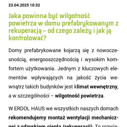
23.04.2025 10:32
Jaka powinna być wilgotność
powietrza w domu prefabrykowanym z
rekuperacją – od czego zależy i jak ją
kontrolować?
Domy pre­fa­bry­ko­wa­ne ko­ja­rzą się z no­wo­cze­
sno­ścią, ener­go­osz­częd­no­ścią i wy­so­kim kom­
for­tem użyt­ko­wa­nia. Jed­nym z klu­czo­wych ele­
men­tów wpły­wa­ją­cych na ja­kość życia we­
wnątrz ta­kich bu­dyn­ków jest k
limat we­wnętrz­ny
,
a w szcze­gól­no­ści –
wil­got­ność po­wie­trza
.
W ERDOL HAUS we wszyst­kich na­szych do­mach
re­ko­men­du­je­my mon­taż wen­ty­la­cji me­cha­nicz­
nej z od­zy­skiem cie­pła (re­ku­pe­ra­cji)
. To roz­wią­