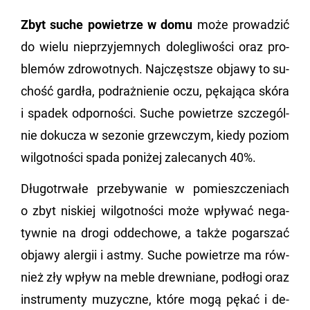
Zbyt suche po­wie­trze w domu
może pro­wa­dzić
do wielu nie­przy­jem­nych do­le­gli­wo­ści oraz pro­
ble­mów zdro­wot­nych. Naj­częst­sze ob­ja­wy to su­
chość gar­dła, po­draż­nie­nie oczu, pę­ka­ją­ca skóra
i spa­dek od­por­no­ści. Suche po­wie­trze szcze­gól­
nie do­ku­cza w se­zo­nie grzew­czym, kiedy po­ziom
wil­got­no­ści spada po­ni­żej za­le­ca­nych 40%.
Dłu­go­trwa­łe prze­by­wa­nie w po­miesz­cze­niach
o zbyt ni­skiej wil­got­no­ści może wpły­wać ne­ga­
tyw­nie na drogi od­de­cho­we, a także po­gar­szać
ob­ja­wy aler­gii i astmy. Suche po­wie­trze ma rów­
nież zły wpływ na meble drew­nia­ne, pod­ło­gi oraz
in­stru­men­ty mu­zycz­ne, które mogą pękać i de­