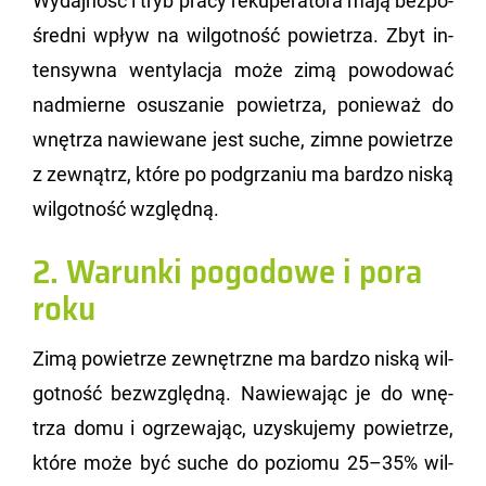
Wy­daj­ność i tryb pracy re­ku­pe­ra­to­ra mają bez­po­
śred­ni wpływ na wil­got­ność po­wie­trza. Zbyt in­
ten­syw­na wen­ty­la­cja może zimą po­wo­do­wać
nad­mier­ne osu­sza­nie po­wie­trza, po­nie­waż do
wnę­trza na­wie­wa­ne jest suche, zimne po­wie­trze
z ze­wnątrz, które po pod­grza­niu ma bar­dzo niską
wil­got­ność względ­ną.
2. Warunki pogodowe i pora
roku
Zimą po­wie­trze ze­wnętrz­ne ma bar­dzo niską wil­
got­ność bez­względ­ną. Na­wie­wa­jąc je do wnę­
trza domu i ogrze­wa­jąc, uzy­sku­je­my po­wie­trze,
które może być suche do po­zio­mu 25–35% wil­