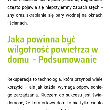
czę­sto po­ja­wia się nie­przy­jem­ny za­pach stę­chli­
zny oraz skra­pla­nie się pary wod­nej na oknach
i ścia­nach.
Jaka powinna być
wilgotność powietrza w
domu - Podsumowanie
Re­ku­pe­ra­cja to tech­no­lo­gia, która przy­no­si wiele
ko­rzy­ści – ale jak każda, wy­ma­ga od­po­wied­nie­
go za­rzą­dza­nia. Klu­czem do suk­ce­su jest świa­
do­mość, że kom­for­to­wy dom to nie tylko cie­pło