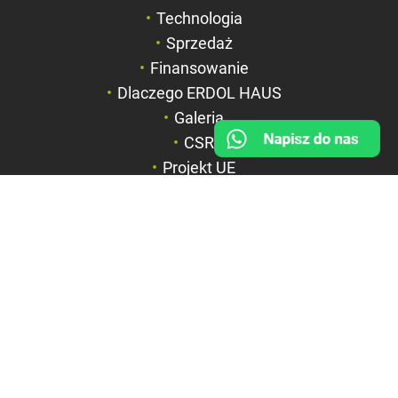
Negatyw
Technologia
Sprzedaż
Odcienie szarości
Finansowanie
Duży kursor
Dlaczego ERDOL HAUS
Przewodnik czyta
Galeria
CSR
Podkreślanie link
Projekt UE
FIRMA
BOX HAUS Spółka z o.o.
ul. Wyspiańskiego 6a
42-600 Tarnowskie Góry
NIP: 6351844867
REGON: 369312535
KRS: 0000715071