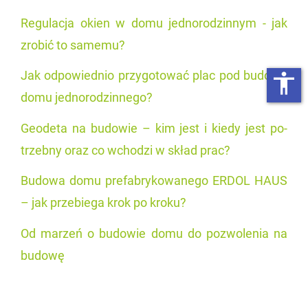
Re­gu­la­cja okien w domu jed­no­ro­dzin­nym - jak
zro­bić to sa­me­mu?
Jak od­po­wied­nio przy­go­to­wać plac pod bu­do­wę
accessibility
domu jed­no­ro­dzin­ne­go?
Geo­de­ta na bu­do­wie – kim jest i kiedy jest po­
trzeb­ny oraz co wcho­dzi w skład prac?
Bu­do­wa domu pre­fa­bry­ko­wa­ne­go ERDOL HAUS
– jak prze­bie­ga krok po kroku?
Od ma­rzeń o bu­do­wie domu do po­zwo­le­nia na
bu­do­wę