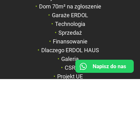
Zmniejsz odstęp 
Dom 70m² na zgłoszenie
literami
Garaże ERDOL
Negatyw
Technologia
Sprzedaż
Odcienie szarości
Finansowanie
Duży kursor
Dlaczego ERDOL HAUS
Przewodnik czyta
Galeria
CSR
Podkreślanie link
Projekt UE
FIRMA
BOX HAUS Spółka z o.o.
ul. Wyspiańskiego 6a
42-600 Tarnowskie Góry
NIP: 6351844867