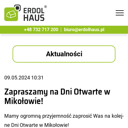
Tog
navi
+48 732 717 200
biuro@erdolhaus.pl
Aktualności
09.05.2024 10:31
Zapraszamy na Dni Otwarte w
Mikołowie!
Mamy ogrom­ną przy­jem­ność za­pro­sić Was na ko­lej­
ne Dni Otwar­te w Mi­ko­ło­wie!