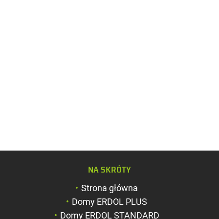
Zwiększ rozmiar c
NA SKRÓTY
Zmniejsz rozmiar 
Strona główna
Zwiększ odstęp m
Domy ERDOL PLUS
literami
Domy ERDOL STANDARD