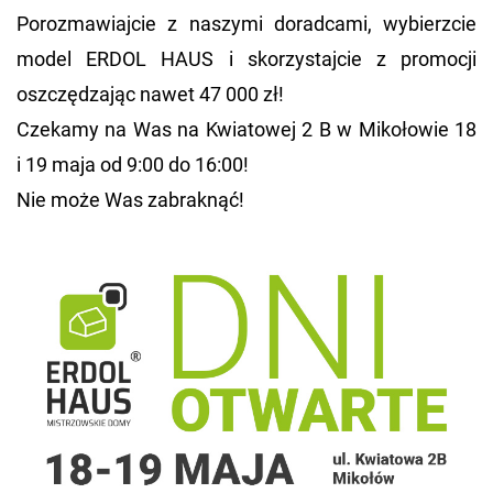
Po­roz­ma­wiaj­cie z na­szy­mi do­rad­ca­mi, wy­bierz­cie
model ERDOL HAUS i sko­rzy­staj­cie z pro­mo­cji
oszczę­dza­jąc nawet 47 000 zł!
Cze­ka­my na Was na Kwia­to­wej 2 B w Mi­ko­ło­wie 18
i 19 maja od 9:00 do 16:00!
Nie może Was za­brak­nąć!