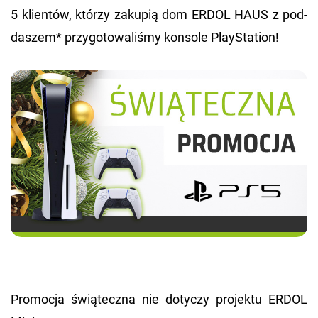
5 klien­tów, któ­rzy za­ku­pią dom ERDOL HAUS z pod­
da­szem* przy­go­to­wa­li­śmy kon­so­le Play­Sta­tion!
Pro­mo­cja świą­tecz­na nie do­ty­czy pro­jek­tu ERDOL