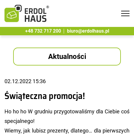
Tog
navi
+48 732 717 200
biuro@erdolhaus.pl
Aktualności
02.12.2022 15:36
Świąteczna promocja!
Ho ho ho W grud­niu przy­go­to­wa­li­śmy dla Cie­bie coś
spe­cjal­ne­go!
Wiemy, jak lu­bisz pre­zen­ty, dla­te­go… dla pierw­szych