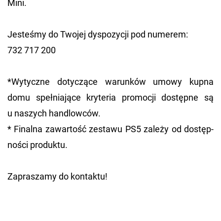
Mini.
Je­ste­śmy do Two­jej dys­po­zy­cji pod nu­me­rem:
732 717 200
*Wy­tycz­ne do­ty­czą­ce wa­run­ków umowy kupna
domu speł­nia­ją­ce kry­te­ria pro­mo­cji do­stęp­ne są
u na­szych han­dlow­ców.
* Fi­nal­na za­war­tość ze­sta­wu PS5 za­le­ży od do­stęp­
no­ści pro­duk­tu.
Za­pra­sza­my do kon­tak­tu!