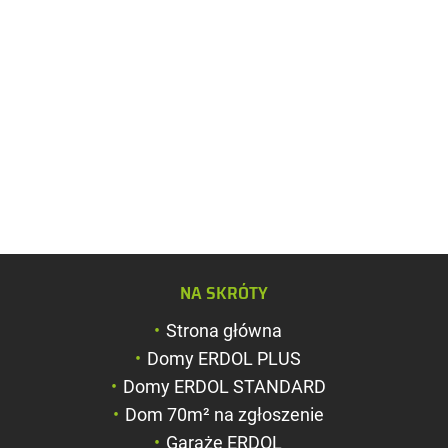
Zwiększ rozmiar c
NA SKRÓTY
Zmniejsz rozmiar 
Strona główna
Zwiększ odstęp m
Domy ERDOL PLUS
literami
Domy ERDOL STANDARD
Zmniejsz odstęp 
Dom 70m² na zgłoszenie
literami
Garaże ERDOL