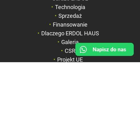
Negatyw
Technologia
Sprzedaż
Odcienie szarości
Finansowanie
Duży kursor
Dlaczego ERDOL HAUS
Przewodnik czyta
Galeria
CSR
Podkreślanie link
Projekt UE
FIRMA
BOX HAUS Spółka z o.o.
ul. Wyspiańskiego 6a
42-600 Tarnowskie Góry
NIP: 6351844867
REGON: 369312535
KRS: 0000715071