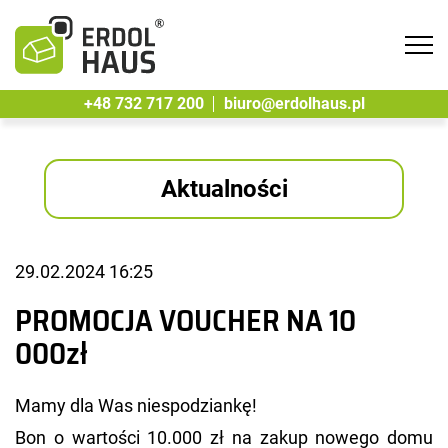
Tog
navi
+48 732 717 200
biuro@erdolhaus.pl
Aktualności
29.02.2024 16:25
PROMOCJA VOUCHER NA 10
000zł
Mamy dla Was nie­spo­dzian­kę!
Bon o war­to­ści 10.000 zł na zakup no­we­go domu