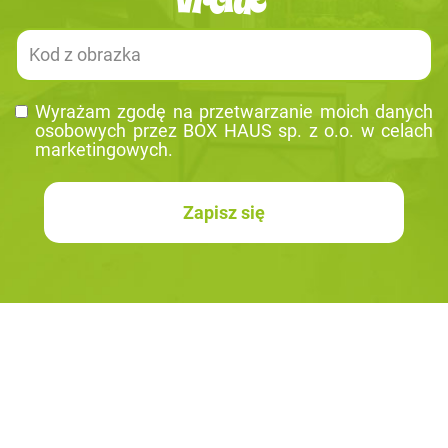
Wy­ra­żam zgodę na prze­twa­rza­nie moich da­nych
oso­bo­wych przez BOX HAUS sp. z o.o. w ce­lach
mar­ke­tin­go­wych.
Zapisz się