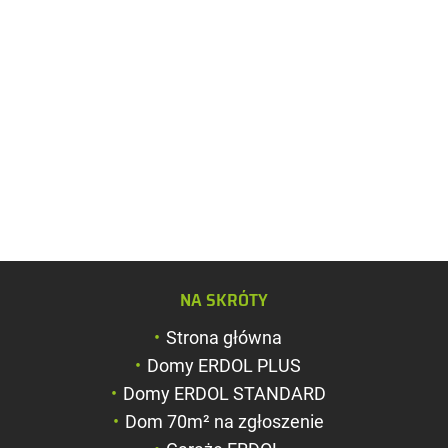
Zwiększ rozmiar c
NA SKRÓTY
Zmniejsz rozmiar 
Strona główna
Zwiększ odstęp m
Domy ERDOL PLUS
literami
Domy ERDOL STANDARD
Zmniejsz odstęp 
Dom 70m² na zgłoszenie
literami