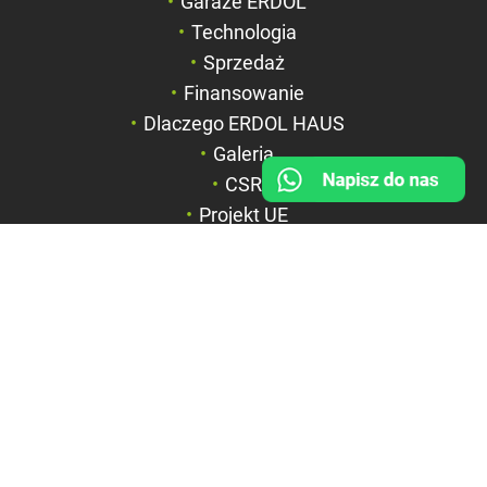
Garaże ERDOL
Negatyw
Technologia
Sprzedaż
Odcienie szarości
Finansowanie
Duży kursor
Dlaczego ERDOL HAUS
Przewodnik czyta
Galeria
CSR
Podkreślanie link
Projekt UE
FIRMA
BOX HAUS Spółka z o.o.
ul. Wyspiańskiego 6a
42-600 Tarnowskie Góry
NIP: 6351844867
REGON: 369312535
KRS: 0000715071