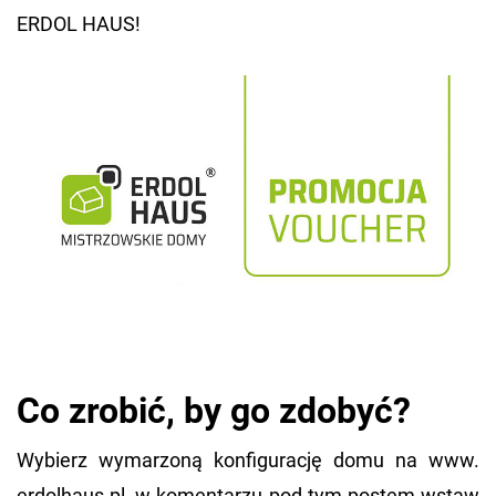
ERDOL HAUS!
Co zro­bić, by go zdo­być?
Wy­bierz wy­ma­rzo­ną kon­fi­gu­ra­cję domu na www.​
erdolhaus.​pl, w ko­men­ta­rzu pod tym po­stem wstaw