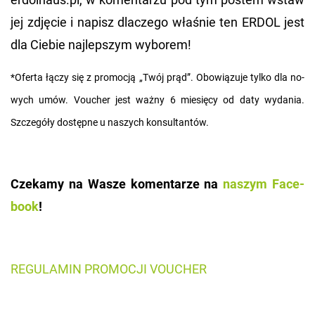
jej zdję­cie i na­pisz dla­cze­go wła­śnie ten ERDOL jest
dla Cie­bie naj­lep­szym wy­bo­rem!
*Ofer­ta łączy się z pro­mo­cją „Twój prąd”. Obo­wią­zu­je tylko dla no­
wych umów. Vo­ucher jest ważny 6 mie­się­cy od daty wy­da­nia.
Szcze­gó­ły do­stęp­ne u na­szych kon­sul­tan­tów.
Cze­ka­my na Wasze ko­men­ta­rze na
na­szym Fa­ce­
bo­ok
!
RE­GU­LA­MIN PRO­MO­CJI VO­UCHER