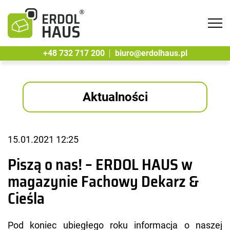
Tog
navi
+48 732 717 200
biuro@erdolhaus.pl
Aktualności
15.01.2021 12:25
Piszą o nas! – ERDOL HAUS w
magazynie Fachowy Dekarz &
Cieśla
Pod ko­niec ubie­głe­go roku in­for­ma­cja o na­szej