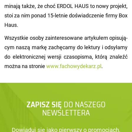
mi­na­ją także, że choć ERDOL HAUS to nowy pro­jekt,
stoi za nim ponad 15-let­nie do­świad­cze­nie firmy Box
Haus.
Wszyst­kie osoby za­in­te­re­so­wa­ne ar­ty­ku­łem opi­su­ją­
cym naszą markę za­chę­ca­my do lek­tu­ry i od­sy­ła­my
do elek­tro­nicz­nej wer­sji cza­so­pi­sma, którą zna­leźć
można na stro­nie
www.​fac​howy​deka​rz.​pl
.
ZAPISZ SIĘ
DO NASZEGO
NEWSLETTERA
Dowiaduj się jako pierwszy o promocjach,