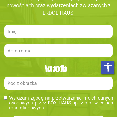
nowościach oraz wydarzeniach związanych z
ERDOL HAUS.
accessibility
Wy­ra­żam zgodę na prze­twa­rza­nie moich da­nych
oso­bo­wych przez BOX HAUS sp. z o.o. w ce­lach
mar­ke­tin­go­wych.