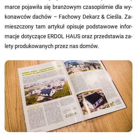
marce po­ja­wi­ła się bran­żo­wym cza­so­pi­śmie dla wy­
ko­naw­ców da­chów – Fa­cho­wy De­karz & Cie­śla. Za­
miesz­czo­ny tam ar­ty­kuł opi­su­je pod­sta­wo­we in­for­
ma­cje do­ty­czą­ce ERDOL HAUS oraz przed­sta­wia za­
le­ty pro­du­ko­wa­nych przez nas domów.