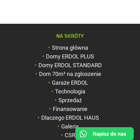
Zwiększ rozmiar c
NA SKRÓTY
Zmniejsz rozmiar 
Strona główna
Zwiększ odstęp m
Domy ERDOL PLUS
literami
Domy ERDOL STANDARD
Zmniejsz odstęp 
Dom 70m² na zgłoszenie
literami
Garaże ERDOL
Negatyw
Technologia
Sprzedaż
Odcienie szarości
Finansowanie
Duży kursor
Dlaczego ERDOL HAUS
Przewodnik czyta
Galeria
CSR
Podkreślanie link