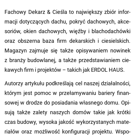
Fa­cho­wy De­karz & Cie­śla to naj­więk­szy zbiór in­for­
ma­cji do­ty­czą­cych dachu, po­kryć da­cho­wych, ak­ce­
so­riów, okien da­cho­wych, więź­by i bla­cho­da­chów­ki
oraz ob­szer­na baza firm de­kar­skich i cie­siel­skich.
Ma­ga­zyn zaj­mu­je się także opi­sy­wa­niem no­wi­nek
z bran­ży bu­dow­la­nej, a także przed­sta­wia­niem cie­
ka­wych firm i pro­jek­tów – ta­kich jak ERDOL HAUS.
Au­to­rzy ar­ty­ku­łu pod­kre­śla­ją cel na­szej dzia­łal­no­ści,
któ­rym jest pomoc w prze­ła­my­wa­niu ba­rie­ry fi­nan­
so­wej w dro­dze do po­sia­da­nia wła­sne­go domu. Opi­
su­ją także za­le­ty na­szych domów takie jak krót­ki
czas bu­do­wy, wy­so­ka ja­kość wy­ko­rzy­sta­nych ma­te­
ria­łów oraz moż­li­wość kon­fi­gu­ra­cji pro­jek­tu. Wspo­