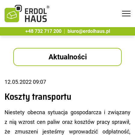
Tog
navi
+48 732 717 200
biuro@erdolhaus.pl
Aktualności
12.05.2022 09:07
Koszty transportu
Nie­ste­ty obec­na sy­tu­acja go­spo­dar­cza i zwią­za­ny
z nią wzrost cen paliw oraz kosz­tów pracy spra­wił,
że zmu­sze­ni je­ste­śmy wpro­wa­dzić od­płat­ność,