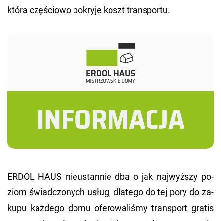
która czę­ścio­wo po­kry­je koszt trans­por­tu.
ERDOL HAUS nie­ustan­nie dba o jak naj­wyż­szy po­
ziom świad­czo­nych usług, dla­te­go do tej pory do za­
ku­pu każ­de­go domu ofe­ro­wa­li­śmy trans­port gra­tis