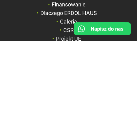
Finansowanie
Duży kursor
Dlaczego ERDOL HAUS
Przewodnik czyta
Galeria
CSR
Podkreślanie link
Projekt UE
FIRMA
BOX HAUS Spółka z o.o.
ul. Wyspiańskiego 6a
42-600 Tarnowskie Góry
NIP: 6351844867
REGON: 369312535
KRS: 0000715071
Sąd Rejonowy w Katowicach,
Wydział VIII Gospodarczy KRS
Kapitał zakładowy: 1.100.000