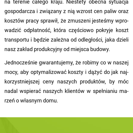
na te­re­nie ca­łe­go kraju. Nie­ste­ty obec­na sy­tu­acja
go­spo­dar­cza i zwią­za­ny z nią wzrost cen paliw oraz
kosz­tów pracy spra­wił, że zmu­sze­ni je­ste­śmy wpro­
wa­dzić od­płat­ność, która czę­ścio­wo po­kry­je koszt
trans­por­tu i bę­dzie za­leż­na od od­le­gło­ści, jaka dzie­li
nasz za­kład pro­duk­cyj­ny od miej­sca bu­do­wy.
Jed­no­cze­śnie gwa­ran­tu­je­my, że ro­bi­my co w na­szej
mocy, aby opty­ma­li­zo­wać kosz­ty i dążyć do jak naj­
ko­rzyst­niej­szej ceny na­szych pro­duk­tów, by móc
nadal wspie­rać na­szych klien­tów w speł­nia­niu ma­
rzeń o wła­snym domu.