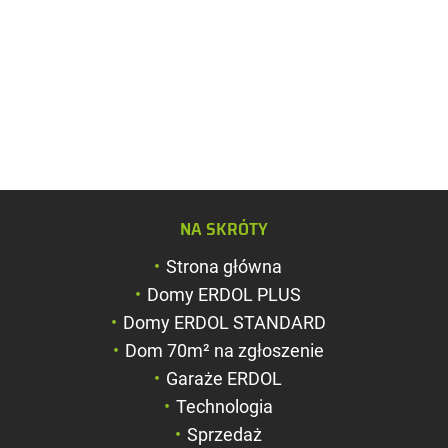
Zwiększ rozmiar c
NA SKRÓTY
Zmniejsz rozmiar 
Strona główna
Zwiększ odstęp m
Domy ERDOL PLUS
literami
Domy ERDOL STANDARD
Zmniejsz odstęp 
Dom 70m² na zgłoszenie
literami
Garaże ERDOL
Negatyw
Technologia
Sprzedaż
Odcienie szarości