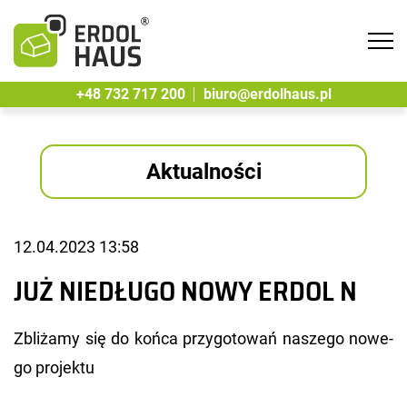
Tog
navi
+48 732 717 200
biuro@erdolhaus.pl
Aktualności
12.04.2023 13:58
JUŻ NIEDŁUGO NOWY ERDOL N
Zbli­ża­my się do końca przy­go­to­wań na­sze­go no­we­
go pro­jek­tu