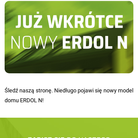
Śledź naszą stro­nę. Nie­dłu­go po­ja­wi się nowy model
domu ERDOL N!