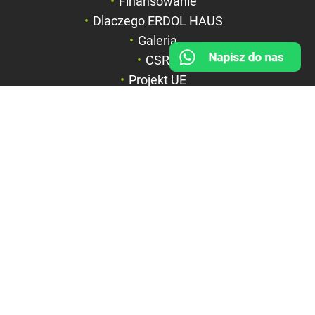
Finansowanie
Duży kursor
Dlaczego ERDOL HAUS
Przewodnik czyta
Galeria
CSR
Podkreślanie link
Projekt UE
FIRMA
BOX HAUS Spółka z o.o.
ul. Wyspiańskiego 6a
42-600 Tarnowskie Góry
NIP: 6351844867
REGON: 369312535
KRS: 0000715071
Sąd Rejonowy w Katowicach,
Wydział VIII Gospodarczy KRS
Kapitał zakładowy: 1.100.000
PLN