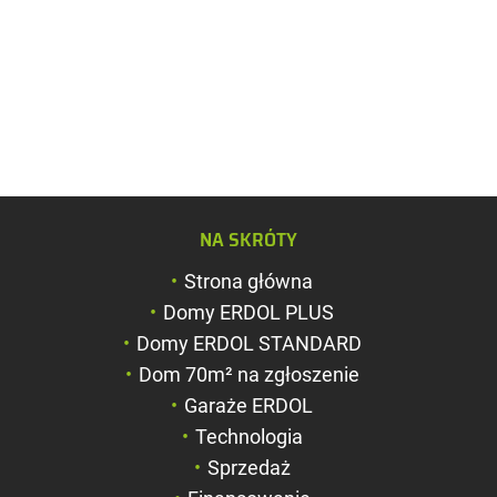
Zwiększ rozmiar c
NA SKRÓTY
Zmniejsz rozmiar 
Strona główna
Zwiększ odstęp m
Domy ERDOL PLUS
literami
Domy ERDOL STANDARD
Zmniejsz odstęp 
Dom 70m² na zgłoszenie
literami
Garaże ERDOL
Negatyw
Technologia
Sprzedaż
Odcienie szarości